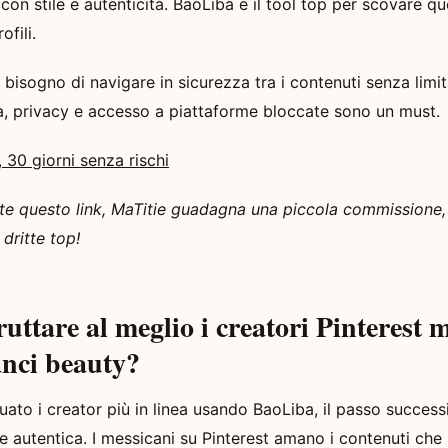
on stile e autenticità. BaoLiba è il tool top per scovare qu
ofili.
 bisogno di navigare in sicurezza tra i contenuti senza limiti
, privacy e accesso a piattaforme bloccate sono un must.
 30 giorni senza rischi
ite questo link, MaTitie guadagna una piccola commissione,
 dritte top!
uttare al meglio i creatori Pinterest 
lanci beauty?
ato i creator più in linea usando BaoLiba, il passo success
e autentica. I messicani su Pinterest amano i contenuti che