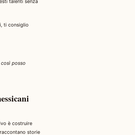
esti talenti senza
, ti consiglio
 così posso
messicani
ivo è costruire
 raccontano storie