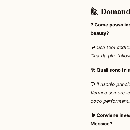
🙋 Domand
❓
Come posso indi
beauty?
💬
Usa tool dedic
Guarda pin, follow
🛠️
Quali sono i r
💬
Il rischio prin
Verifica sempre l
poco performanti
🧠
Conviene invest
Messico?