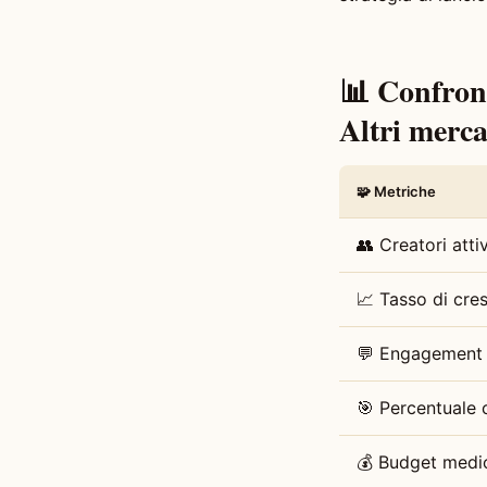
📊 Confront
Altri merca
🧩 Metriche
👥 Creatori atti
📈 Tasso di cres
💬 Engagement 
🎯 Percentuale 
💰 Budget medio