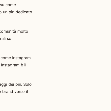
l su come
 o un pin dedicato
 comunità molto
li se il
me come Instagram
 Instagram è il
aggi dei pin. Solo
o brand verso il