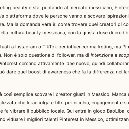
keting beauty e stai puntando al mercato messicano, Pinter
è
la
piattaforma dove le persone vanno a scovare ispirazioni,
re. Ma la domanda vera è: come trovare quei creatori di co
ella cultura beauty messicana, con la giusta dose di credibi
bituati a Instagram o TikTok per influencer marketing, ma Pi
a. Non è solo questione di follower, ma di
intenzione
e
scop
Pinterest cercano attivamente idee nuove, quindi collaborar
uò dare quel boost di awareness che fa la differenza nei lan
è così semplice scovare i creator giusti in Messico. Manca
lizzata che li raccolga e filtri per nicchia, engagement e s
e fa vibrare il pubblico locale. Qui entra in gioco BaoLiba, 
individuare i migliori talenti Pinterest in Messico, ottimizza
.