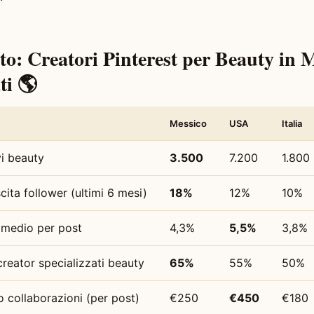
o: Creatori Pinterest per Beauty in M
ti 🌎
Messico
USA
Italia
vi beauty
3.500
7.200
1.800
cita follower (ultimi 6 mesi)
18%
12%
10%
medio per post
4,3%
5,5%
3,8%
creator specializzati beauty
65%
55%
50%
 collaborazioni (per post)
€250
€450
€180