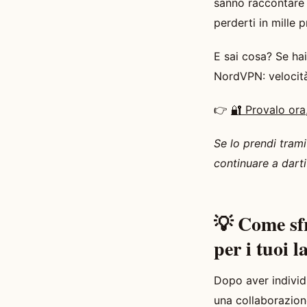
sanno raccontare c
perderti in mille pr
E sai cosa? Se hai
NordVPN: velocità
👉
🔐 Provalo ora,
Se lo prendi tram
continuare a darti
💡 Come sfr
per i tuoi 
Dopo aver individu
una collaborazion