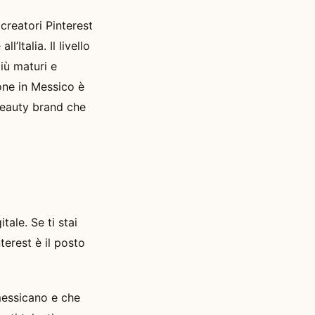
creatori Pinterest
’Italia. Il livello
iù maturi e
ione in Messico è
beauty brand che
tale. Se ti stai
terest è il posto
 messicano e che