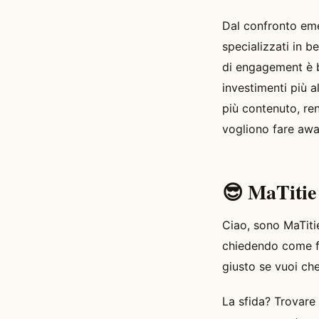
Dal confronto eme
specializzati in be
di engagement è b
investimenti più a
più contenuto, re
vogliono fare awa
😎 MaTit
Ciao, sono MaTitie,
chiedendo come far
giusto se vuoi che
La sfida? Trovare 