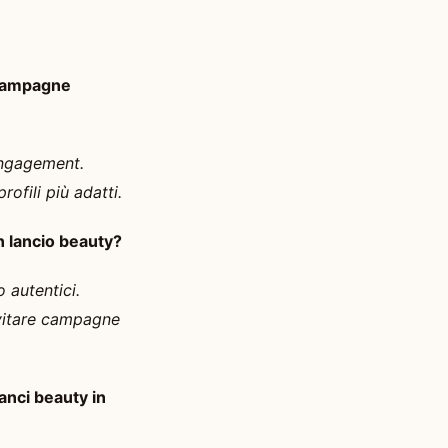
 campagne
engagement.
ofili più adatti.
n lancio beauty?
o autentici.
evitare campagne
lanci beauty in