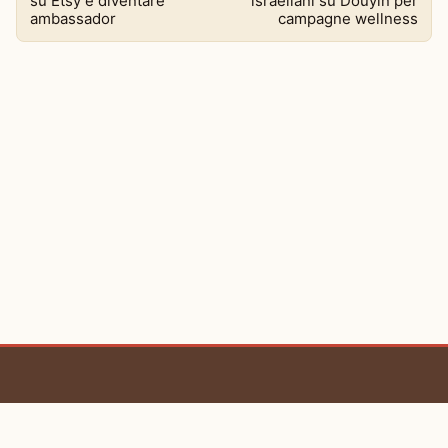
su Etsy e diventare
israeliani su Douyin per
ambassador
campagne wellness
BaoLiba 🇮🇹