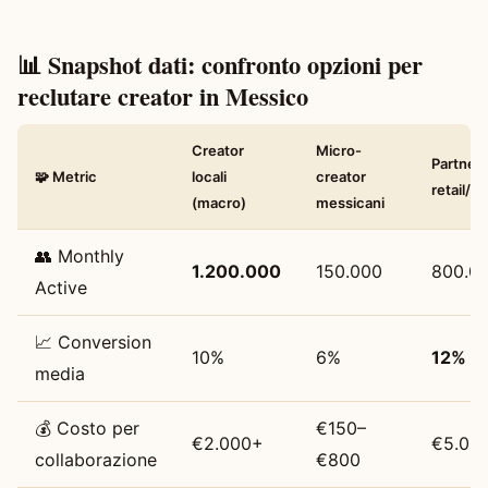
📊 Snapshot dati: confronto opzioni per
reclutare creator in Messico
Creator
Micro-
Partner
🧩 Metric
locali
creator
retail/b
(macro)
messicani
👥 Monthly
1.200.000
150.000
800.0
Active
📈 Conversion
10%
6%
12%
media
💰 Costo per
€150–
€2.000+
€5.00
collaborazione
€800