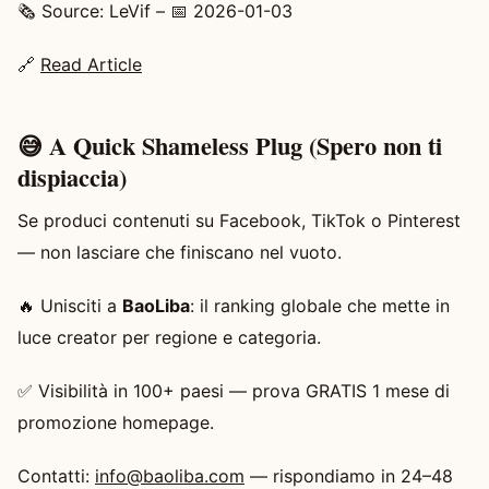
🗞️ Source: LeVif – 📅 2026-01-03
🔗
Read Article
😅 A Quick Shameless Plug (Spero non ti
dispiaccia)
Se produci contenuti su Facebook, TikTok o Pinterest
— non lasciare che finiscano nel vuoto.
🔥 Unisciti a
BaoLiba
: il ranking globale che mette in
luce creator per regione e categoria.
✅ Visibilità in 100+ paesi — prova GRATIS 1 mese di
promozione homepage.
Contatti:
info@baoliba.com
— rispondiamo in 24–48