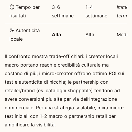
⏱️ Tempo per
3–6
1–4
Immed
risultati
settimane
settimane
termin
🎯 Autenticità
Alta
Alta
Media
locale
Il confronto mostra trade-off chiari: i creator locali
macro portano reach e credibilità culturale ma
costano di più; i micro-creator offrono ottimo ROI sui
test e autenticità di nicchia; le partnership con
retailer/brand (es. cataloghi shoppable) tendono ad
avere conversioni più alte per via dell’integrazione
commerciale. Per una strategia scalabile, mixa micro-
test iniziali con 1–2 macro o partnership retail per
amplificare la visibilità.