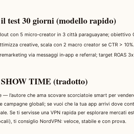
il test 30 giorni (modello rapido)
llout con 5 micro‑creator in 3 città paraguayane; obiettivo 
ttimizza creative, scala con 2 macro creator se CTR > 10%
remarketing via messaggi in‑app e referral; target ROAS 3x
e SHOW TIME (tradotto)
e — l’autore che ama scovare scorciatoie smart per vender
e campagne globali; se vuoi che la tua app arrivi dove cont
eale. Se ti servisse una VPN rapida per esplorare mercati es
locali), ti consiglio NordVPN: veloce, stabile e con prova.