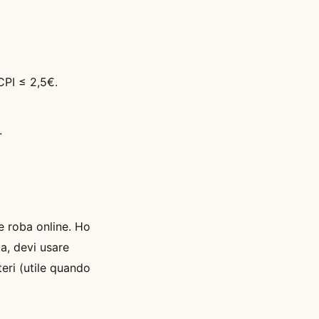
CPI ≤ 2,5€.
.
.
e roba online. Ho
a, devi usare
teri (utile quando