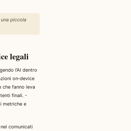
 una piccola
ce legali
gendo l’AI dentro
azioni on‑device
e che fanno leva
nti finali. -
di metriche e
 nei comunicati