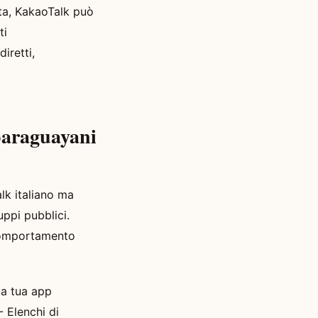
ta, KakaoTalk può
ti
iretti,
 paraguayani
lk italiano ma
ppi pubblici.
 comportamento
la tua app
- Elenchi di