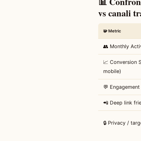
📊 Confron
vs canali t
🧩 Metric
👥 Monthly Acti
📈 Conversion S
mobile)
💬 Engagement 
📲 Deep link fri
🔒 Privacy / targ