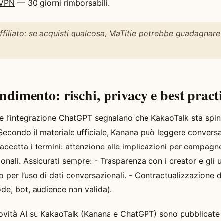
dVPN
— 30 giorni rimborsabili.
affiliato: se acquisti qualcosa, MaTitie potrebbe guadagnare
dimento: rischi, privacy e best practi
e l’integrazione ChatGPT segnalano che KakaoTalk sta spin
 Secondo il materiale ufficiale, Kanana può leggere convers
 accetta i termini: attenzione alle implicazioni per campagn
onali. Assicurati sempre: - Trasparenza con i creator e gli ute
 per l’uso di dati conversazionali. - Contractualizzazione 
ode, bot, audience non valida).
novità AI su KakaoTalk (Kanana e ChatGPT) sono pubblicate