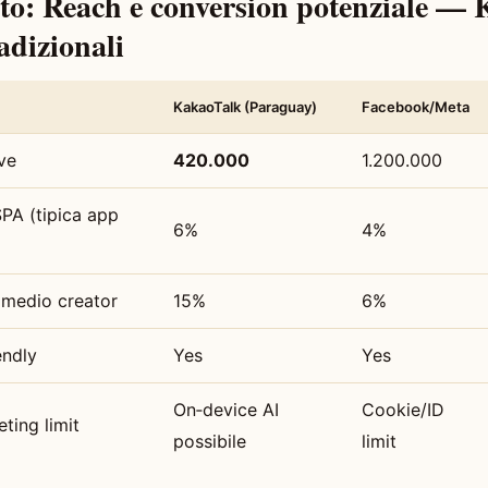
to: Reach e conversion potenziale —
radizionali
KakaoTalk (Paraguay)
Facebook/Meta
ve
420.000
1.200.000
PA (tipica app
6%
4%
medio creator
15%
6%
endly
Yes
Yes
On‑device AI
Cookie/ID
eting limit
possibile
limit