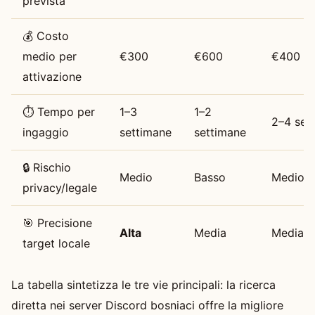
prevista
💰 Costo
medio per
€300
€600
€400
attivazione
⏱️ Tempo per
1–3
1–2
2–4 set
ingaggio
settimane
settimane
🔒 Rischio
Medio
Basso
Medio
privacy/legale
🎯 Precisione
Alta
Media
Media
target locale
La tabella sintetizza le tre vie principali: la ricerca
diretta nei server Discord bosniaci offre la migliore