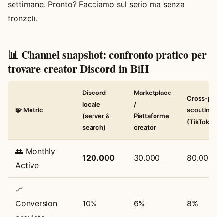
settimane. Pronto? Facciamo sul serio ma senza
fronzoli.
📊 Channel snapshot: confronto pratico per
trovare creator Discord in BiH
Discord
Marketplace
Cross‑pla
locale
/
🧩 Metric
scouting
(server &
Piattaforme
(TikTok/I
search)
creator
👥 Monthly
120.000
30.000
80.000
Active
📈
Conversion
10%
6%
8%