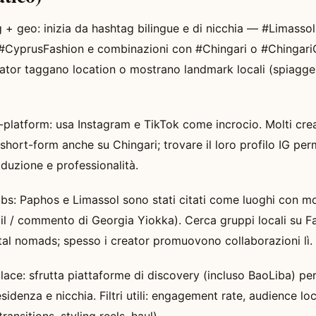
 + geo: inizia da hashtag bilingue e di nicchia — #Limassol
#CyprusFashion e combinazioni con #Chingari o #ChingariC
eator taggano location o mostrano landmark locali (spiagge
-platform: usa Instagram e TikTok come incrocio. Molti cre
hort-form anche su Chingari; trovare il loro profilo IG per
roduzione e professionalità.
bs: Paphos e Limassol sono stati citati come luoghi con mo
il / commento di Georgia Yiokka). Cerca gruppi locali su 
tal nomads; spesso i creator promuovono collaborazioni lì.
ace: sfrutta piattaforme di discovery (incluso BaoLiba) per 
esidenza e nicchia. Filtri utili: engagement rate, audience loc