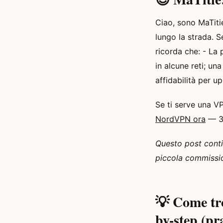
Ciao, sono MaTiti
lungo la strada. S
ricorda che: - La
in alcune reti; un
affidabilità per u
Se ti serve una VP
NordVPN ora
— 30
Questo post contie
piccola commissi
💡 Come tr
by-step (pr