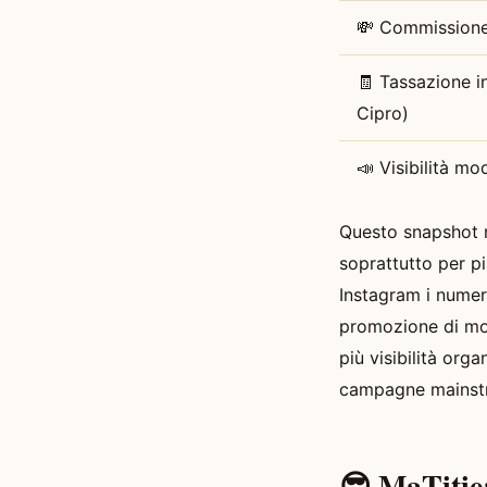
💸 Commissione
🧾 Tassazione i
Cipro)
📣 Visibilità mo
Questo snapshot me
soprattutto per p
Instagram i numer
promozione di mod
più visibilità org
campagne mainstr
😎 MaTit