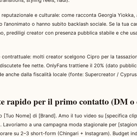
ransitions, styling reels, haul).
io reputazionale e culturale: come racconta Georgia Yiokka, 
o l’anonimato o hanno subito backlash sociale. Se la tua c
o, prediligi creator con presenza pubblica stabile e che usa
e contrattuale: molti creator scelgono Cipro per la tassazi
iscutete fee nette. OnlyFans trattiene il 20% (dato pubblico
e anche dalla fiscalità locale (fonte: Supercreator / Cyprus
e rapido per il primo contatto (DM o 
 [Tuo Nome] di [Brand]. Amo il tuo video su [specifica clip
ta. Lavoriamo a una campagna moda stagionale per [stagion
orare su 2–3 short-form (Chingari + Instagram). Budget indi