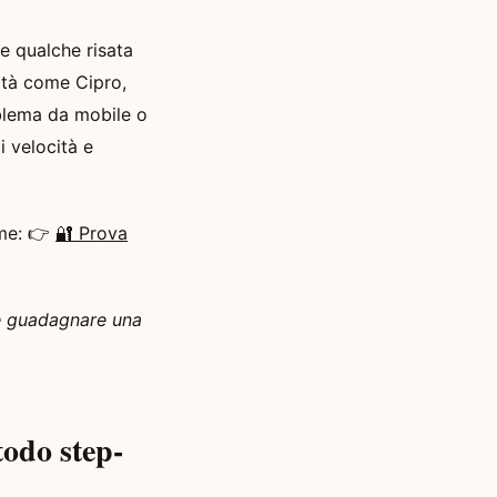
e qualche risata
lità come Cipro,
oblema da mobile o
i velocità e
rme: 👉
🔐 Prova
bbe guadagnare una
odo step-