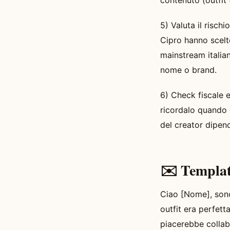
contenuto (outfit t
5) Valuta il risch
Cipro hanno scelt
mainstream italian
nome o brand.
6) Check fiscale 
ricordalo quando d
del creator dipend
✉️ Templat
Ciao [Nome], sono
outfit era perfet
piacerebbe collab