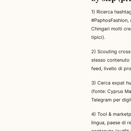
1) Ricerca hashtag
#PaphosFashion, 
Chingari molti cr
tipici).
2) Scouting cross
stesso contenuto s
feed, livello di p
3) Cerca expat hu
(fonte: Cyprus Ma
Telegram per digi
4) Tool & marketpl
lingua, paese di r