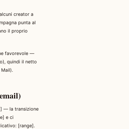
alcuni creator a
ampagna punta al
no il proprio
one favorevole —
), quindi il netto
 Mail).
email)
] — la transizione
e] e ci
cativo: [range].