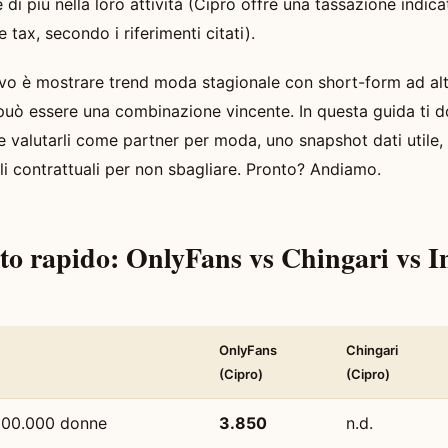
e di più nella loro attività (Cipro offre una tassazione indic
 tax, secondo i riferimenti citati).
ttivo è mostrare trend moda stagionale con short-form ad alt
può essere una combinazione vincente. In questa guida ti do
e valutarli come partner per moda, uno snapshot dati utile,
li contrattuali per non sbagliare. Pronto? Andiamo.
to rapido: OnlyFans vs Chingari vs 
OnlyFans
Chingari
(Cipro)
(Cipro)
 100.000 donne
3.850
n.d.