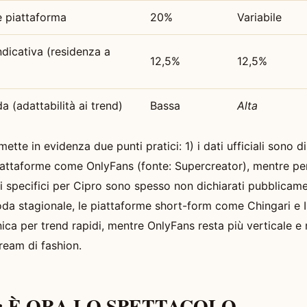
 piattaforma
20%
Variabile
ndicativa (residenza a
12,5%
12,5%
da (adattabilità ai trend)
Bassa
Alta
tte in evidenza due punti pratici: 1) i dati ufficiali sono di
iattaforme come OnlyFans (fonte: Supercreator), mentre pe
i specifici per Cipro sono spesso non dichiarati pubblicame
a stagionale, le piattaforme short-form come Chingari e 
anica per trend rapidi, mentre OnlyFans resta più verticale 
eam di fashion.
ie: È ORA LO SPETTACOLO