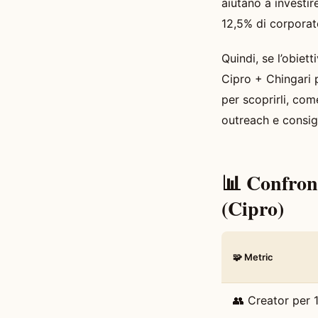
aiutano a investir
12,5% di corporate
Quindi, se l’obie
Cipro + Chingari 
per scoprirli, com
outreach e consig
📊 Confron
(Cipro)
🧩 Metric
👥 Creator per