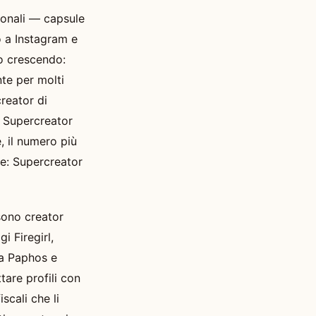
gionali — capsule
o a Instagram e
no crescendo:
nte per molti
reator di
i Supercreator
 il numero più
te: Supercreator
sono creator
i Firegirl,
 a Paphos e
tare profili con
scali che li