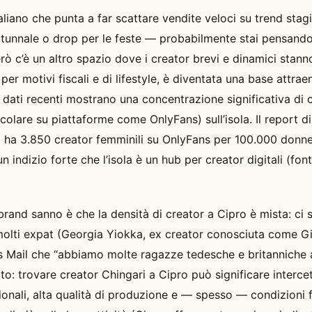
aliano che punta a far scattare vendite veloci su trend sta
autunnale o drop per le feste — probabilmente stai pensand
rò c’è un altro spazio dove i creator brevi e dinamici stan
 per motivi fiscali e di lifestyle, è diventata una base attrae
 dati recenti mostrano una concentrazione significativa di c
icolare su piattaforme come OnlyFans) sull’isola. Il report d
 ha 3.850 creator femminili su OnlyFans per 100.000 donne,
 indizio forte che l’isola è un hub per creator digitali (fon
brand sanno è che la densità di creator a Cipro è mista: ci 
molti expat (Georgia Yiokka, ex creator conosciuta come Gig
s Mail che “abbiamo molte ragazze tedesche e britanniche
to: trovare creator Chingari a Cipro può significare intercet
onali, alta qualità di produzione e — spesso — condizioni fi