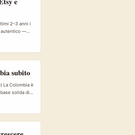
Etsy e
timi 2–3 anni i
 autentico —
celto. La Nigeria
iler e curatori
da rendere il
ctoria Island,
a alta (Area,
bia subito
retail è la
ookbook,
o) La Colombia è
ina dietro. ...
 base solida di
 promozione. Se
li per
rale, reach
crescere