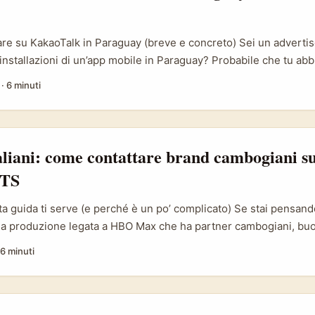
re su KakaoTalk in Paraguay (breve e concreto) Sei un advertiser
installazioni di un’app mobile in Paraguay? Probabile che tu ab
ok o TikTok — giusto — ma c’è un canale sottovalutato: KakaoTal
·
6 minuti
ha aggiunto integrazioni AI importanti (ChatGPT e il mini‑mode
sformando l’app da semplice messenger a una piattaforma dove 
 contestuali e le notifiche proattive possono aumentare la disc
..
aliani: come contattare brand cambogiani 
BTS
a guida ti serve (e perché è un po’ complicato) Se stai pensando
na produzione legata a HBO Max che ha partner cambogiani, buon
uisce credibilità e può aprirti porte internazionali. Ma la strad
6 minuti
locali non sono agganciati direttamente alla piattaforma streami
o livelli multipli di approvazione e la lingua + fuso orario comp
..