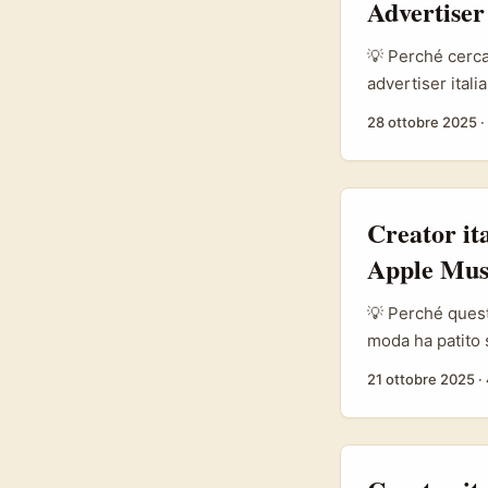
Advertiser
💡 Perché cerca
advertiser ital
Bahrain è un m
28 ottobre 2025
·
penetrazione mo
con la sua integ
coreografie vira
Creator it
Apple Mus
💡 Perché quest
moda ha patito 
Secondo The Ec
21 ottobre 2025
·
ridotto i fluss
sui pezzi low‑c
paradosso inter
abbigliamento a