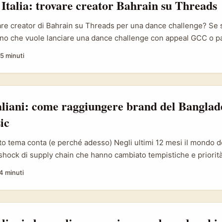
 Italia: trovare creator Bahrain su Threads
re creator di Bahrain su Threads per una dance challenge? Se 
iano che vuole lanciare una dance challenge con appeal GCC o p
ercato piccolo ma sorprendentemente dinamico: audience giov
5 minuti
bile alta e una scena creativa che risponde bene a trend region
razione conversazionale e il formato video breve, è il posto giu
li che poi scalano su Instagram e TikTok. ...
aliani: come raggiungere brand del Banglad
ic
o tema conta (e perché adesso) Negli ultimi 12 mesi il mondo del
shock di supply chain che hanno cambiato tempistiche e priorità
onomic Times, le nuove regole indiane sulle rotte di importaz
4 minuti
i da Bangladesh e aumentato i tempi di consegna di 2–3 settiman
ost e sulle disponibilità stagionali (The Economic Times). Quest
essante per noi creator: i brand del Bangladesh — grandi esport
ccessibile — cercano visibilità alternativa e canali che convert