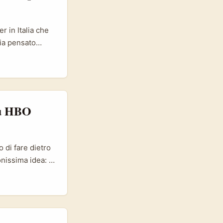
 in Italia che
bia pensato
k. Negli ultimi
llo Kanana per
le
overy di
su HBO
 di fare dietro
issima idea: il
a non è lineare:
ng, le
licano outreach