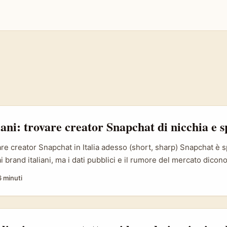
iani: trovare creator Snapchat di nicchia e 
re creator Snapchat in Italia adesso (short, sharp) Snapchat è 
i brand italiani, ma i dati pubblici e il rumore del mercato dicono 
ppiati e una crescita importante di creator nella fascia Gen Z (f
6 minuti
 rappresentanti Snap riportate nei materiali di settore). In pratic
ro‑community verticali — gamer under 25, appassionati di stree
o‑collezionisti di moda indie — Snapchat può essere la “nuova ri
 autentici, discovery rapida e formati che premiano creatività nat