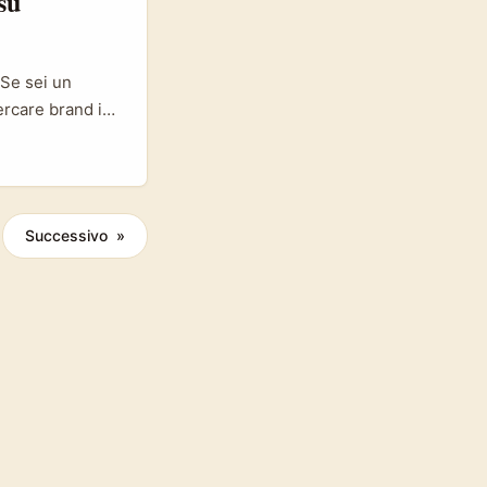
su
 Se sei un
ercare brand in
erbia è un
 per canali di
 per
 B2B che
Successivo »