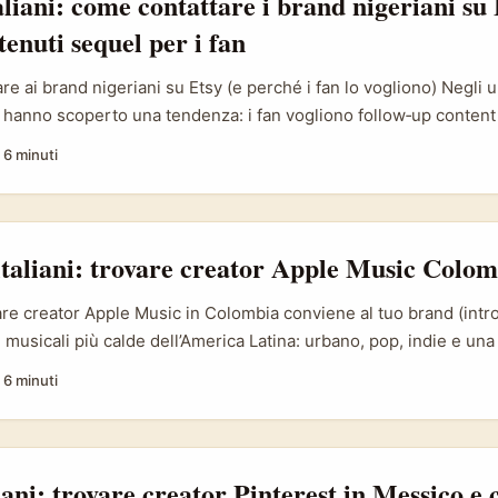
aliani: come contattare i brand nigeriani su 
enuti sequel per i fan
e ai brand nigeriani su Etsy (e perché i fan lo vogliono) Negli ul
 hanno scoperto una tendenza: i fan vogliono follow‑up content
xing, ma la storia dietro l’oggetto, il maker, il retail che lo ha s
·
6 minuti
 di moda di lusso che non è fatto solo di designer: ci sono reta
selezionano e presentano brand internazionali e locali in modo 
ienza». Un esempio recente è The Regalio, aperto nel 2023 a Vi
 Olaosebikan cura una selezione di marchi internazionali di fasci
taliani: trovare creator Apple Music Colom
oo ecc.) focalizzata su abiti da sera e accessori. Questo tipo di 
 perfetta per creator che vogliono creare contenuti sequel — l
re creator Apple Music in Colombia conviene al tuo brand (intr
doc sulla cura del prodotto — con una storia internazionale genu
musicali più calde dell’America Latina: urbano, pop, indie e una
no Apple Music come hub professionale per playlist, release e
·
6 minuti
liano che vuole entrare in mercati latini o sfruttare trend musica
, trovare i creator giusti in Colombia può dare credibilità cultu
enuti premium. ...
iani: trovare creator Pinterest in Messico e 