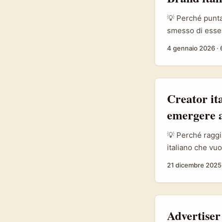
💡 Perché punta
smesso di esser
commerciale dov
4 gennaio 2026
·
intenzionale e 
ufficiali della
Pinterest può su
(esempi concret
Creator it
collegato ispira
emergere a
💡 Perché raggi
italiano che vuo
puntare sui bra
21 dicembre 2025
community forti,
formato conversa
rapidi senza filt
Advertiser