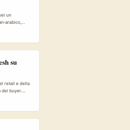
sei un
an‑arabico,
ane,
ali. Threads,
sto per testare
esh su
 retail e della
 dei buyer.
ione hanno
e, con impatto
o apre un
atori di
ano