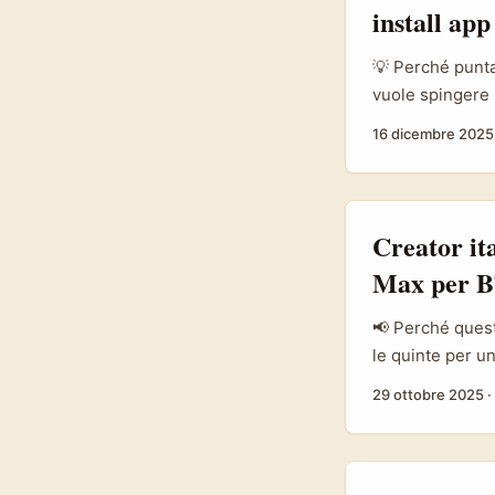
install app
💡 Perché punta
vuole spingere 
subito a Facebo
16 dicembre 2025
mesi KakaoTalk 
on‑device), tra
raccomandazioni
prodotti e app. .
Creator it
Max per 
📢 Perché quest
le quinte per u
BTS vende, costr
29 ottobre 2025
·
spesso i brand 
produzioni hann
e negoziazioni. .