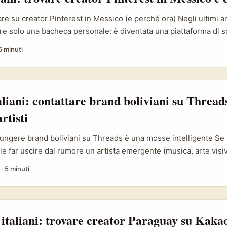
re su creator Pinterest in Messico (e perché ora) Negli ultimi a
e solo una bacheca personale: è diventata una piattaforma di 
e le persone fanno “dream scroll” — ossia un consumo di conte
6 minuti
con alta propensione al ritorno sui pin. Questo fenomeno è citato
 piattaforma e confermato da manager del settore: il tempo di pe
perare quello di altre app, trasformando l’ispirazione in acquist
i: retailer come Coppel o Liverpool che integrano cataloghi, e M
aliani: contattare brand boliviani su Threads
zione e prenotazione). ...
rtisti
ungere brand boliviani su Threads è una mosse intelligente Se 
le far uscire dal rumore un artista emergente (musica, arte visi
nd boliviani su Threads è una strategia smart: molti marchi loca
·
5 minuti
 budget più flessibili e voglia di collaborazioni culturalmente rilev
zionale e la visibilità organica di Threads rende possibile aprir
ri aziendali pesanti. ...
 italiani: trovare creator Paraguay su Kaka