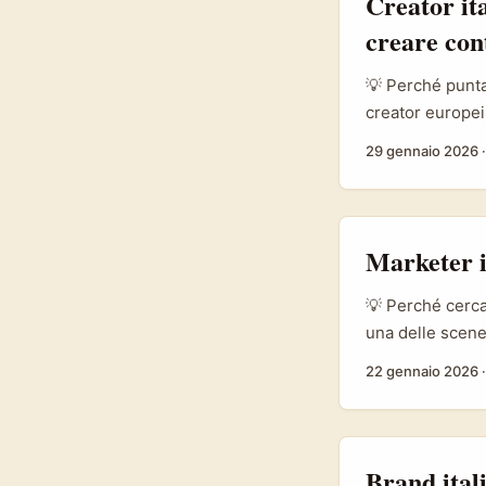
Creator it
creare cont
💡 Perché puntar
creator europei
non solo un unbo
29 gennaio 2026
ha un ecosistema
che importano, 
prodotto «esper
Lagos: Folakemi
Marketer i
Celine, Jimmy Ch
porta d’accesso
💡 Perché cerca
backstage, mini‑
una delle scene 
creator che usa
22 gennaio 2026
sei un brand ita
campagne globali
organica e cont
Brand ital