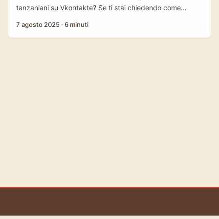
tanzaniani su Vkontakte? Se ti stai chiedendo come
raggiungere i brand della Tanzania su Vkontakte per
7 agosto 2025
·
6 minuti
creare tutorial brandizzati, sei nel posto giusto. Il mercato
africano, e in particolare quello tanzaniano, sta vivendo
una crescita digitale impressionante, con sempre più
brand che cercano visibilità internazionale. Vkontakte,
social network molto popolare in Russia e nei paesi dell’Est
Europa, sta lentamente conquistando anche nicchie di
utenti in Africa, inclusa la Tanzania, grazie a comunità
dedicate e gruppi tematici. ...