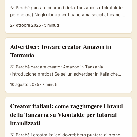
e pratiche commerciali cambiano. ...
💡 Perché puntare ai brand della Tanzania su Takatak (e
perché ora) Negli ultimi anni il panorama social africano è
cresciuto molto: piattaforme come Takatak, spin-off simile
27 ottobre 2025
·
5 minuti
a TikTok per mercati emergenti, stanno diventando il
luogo dove i brand locali — da ristoranti a beauty brand
— cercano awareness e vendite tra i giovani. Se sei un
Advertiser: trovare creator Amazon in
creator italiano che vuole espandere i ricavi oltre i confini
Tanzania
UE, la Tanzania offre opportunità concrete: pubblico
giovane, appetito per contenuti autentici e budget di
💡 Perché cercare creator Amazon in Tanzania
marketing in crescita per campagne locali e regionali. ...
(introduzione pratica) Se sei un advertiser in Italia che
vuole testare mercati internazionali con product seeding,
10 agosto 2025
·
7 minuti
la Tanzania merita attenzione: popolazione giovane,
diffusione rapida di smartphone e una scena creator
ancora poco sfruttata rispetto a paesi più grandi. Ma
Creator italiani: come raggiungere i brand
trovare i creator giusti non è roba da copia-incolla: qui
della Tanzania su Vkontakte per tutorial
servono ricerca sul campo, partner locali e attenzione a
brandizzati
come funziona la customer journey verso Amazon nel
continente africano. ...
💡 Perché i creator italiani dovrebbero puntare ai brand