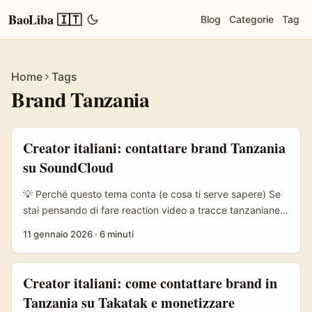
BaoLiba 🇮🇹
Blog
Categorie
Tag
Home
Tags
Brand Tanzania
Creator italiani: contattare brand Tanzania
su SoundCloud
💡 Perché questo tema conta (e cosa ti serve sapere) Se
stai pensando di fare reaction video a tracce tanzaniane
pubblicate su SoundCloud, sei nella nicchia giusta: la
11 gennaio 2026
·
6 minuti
musica dell’Africa orientale—dal Bongo Flava al dancehall
locale—ha un pubblico globale in crescita e i creator
europei possono intercettare interessi reali. Ma
Creator italiani: come contattare brand in
raggiungere brand e label in Tanzania non è come inviare
Tanzania su Takatak e monetizzare
DM a un’etichetta italiana: cultura, fusi orari, canali preferiti