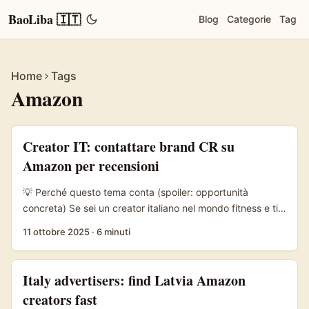
BaoLiba 🇮🇹
Blog
Categorie
Tag
Home
Tags
Amazon
Creator IT: contattare brand CR su
Amazon per recensioni
💡 Perché questo tema conta (spoiler: opportunità
concreta) Se sei un creator italiano nel mondo fitness e ti
sei chiesto “ma esistono brand da Costa Rica su Amazon
11 ottobre 2025
·
6 minuti
con cui fare review?”, la risposta è sì — e spesso sono PMI
o produttori locali che cercano visibilità internazionale.
Con l’aumento dell’e-commerce cross-border e il boom di
Italy advertisers: find Latvia Amazon
nicchie fitness (attrezzature compatte, accessori di
creators fast
fisioterapia, tech wearables), ci sono opportunità reali per