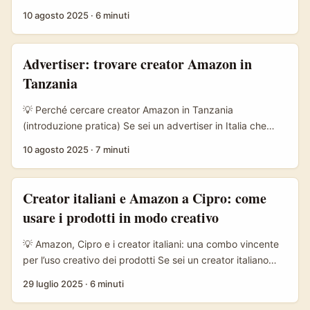
Amazon in Russia?” — questo articolo è per te. Qui non
10 agosto 2025
·
6 minuti
troverai la solita lista di feature, ma una guida pratica su
come creare una strategia piattaforma-specifica, basata
su osservazioni reali, trend pubblici e dati forniti (inclusi i
Advertiser: trovare creator Amazon in
numeri di traffico e clienti del network media citato nei
Tanzania
materiali di riferimento). ...
💡 Perché cercare creator Amazon in Tanzania
(introduzione pratica) Se sei un advertiser in Italia che
vuole testare mercati internazionali con product seeding,
10 agosto 2025
·
7 minuti
la Tanzania merita attenzione: popolazione giovane,
diffusione rapida di smartphone e una scena creator
ancora poco sfruttata rispetto a paesi più grandi. Ma
Creator italiani e Amazon a Cipro: come
trovare i creator giusti non è roba da copia-incolla: qui
usare i prodotti in modo creativo
servono ricerca sul campo, partner locali e attenzione a
come funziona la customer journey verso Amazon nel
💡 Amazon, Cipro e i creator italiani: una combo vincente
continente africano. ...
per l’uso creativo dei prodotti Se sei un creator italiano
che sta cercando di espandere orizzonti, probabilmente
29 luglio 2025
·
6 minuti
hai sentito parlare di Cipro come un vero paradiso per chi
lavora nel digitale. Ma cosa c’entra Amazon con tutto