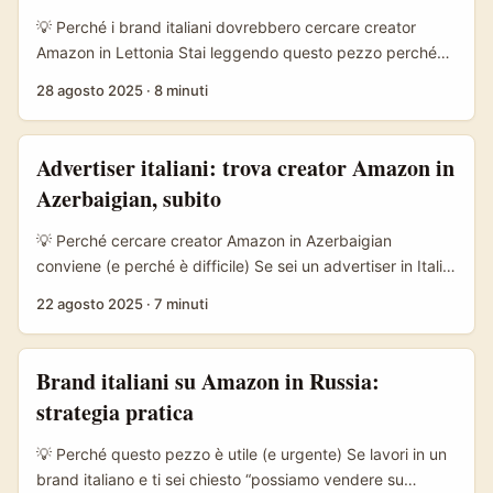
ottenere prodotti in prova, affiliate deal o collaborazioni a
💡 Perché i brand italiani dovrebbero cercare creator
basso budget. ...
Amazon in Lettonia Stai leggendo questo pezzo perché
hai un brief: espandere le vendite Amazon usando creator
28 agosto 2025
·
8 minuti
locali in Lettonia, o semplicemente testare un mercato
B2C-B2B più piccolo prima di lanciarti in paesi più grandi.
Ottimo: la strategia è sensata. La Lettonia è un mercato di
Advertiser italiani: trova creator Amazon in
nicchia — popolazione piccola ma con alti tassi di
Azerbaigian, subito
digitalizzazione e consumatori che rispondono bene a
consigli pratici e demo prodotto. Questo rende
💡 Perché cercare creator Amazon in Azerbaigian
l’investimento in creator mirati potenzialmente più
conviene (e perché è difficile) Se sei un advertiser in Italia
efficiente rispetto alle grandi campagne pan-europee. ...
con prodotti venduti su Amazon o che vuoi portare in
22 agosto 2025
·
7 minuti
mercati nuovi, trovare creator locali che parlino la lingua,
capiscano il contesto e possano collegare il tuo prodotto
all’ecosistema Amazon è un acceleratore pratico. L’intento
Brand italiani su Amazon in Russia:
della ricerca è concreto: aumentare conversioni,
strategia pratica
abbassare costi di localizzazione e ottenere contenuti che
risuonano davvero con il pubblico azero — non solo
💡 Perché questo pezzo è utile (e urgente) Se lavori in un
traduzioni. ...
brand italiano e ti sei chiesto “possiamo vendere su