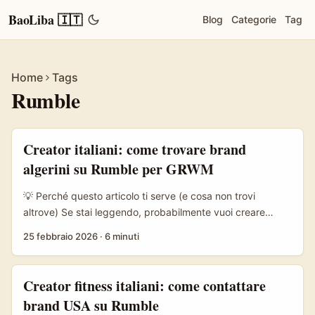
BaoLiba 🇮🇹
Blog
Categorie
Tag
Home
Tags
Rumble
Creator italiani: come trovare brand
algerini su Rumble per GRWM
💡 Perché questo articolo ti serve (e cosa non trovi
altrove) Se stai leggendo, probabilmente vuoi creare
GRWM (Get Ready With Me) su Rumble e collaborare con
25 febbraio 2026
·
6 minuti
brand in Algeria — roba concreta, non teoria. La sfida è
doppia: trovare brand che investono in creator non locali e
convincerli che il tuo format GRWM funziona per il loro
Creator fitness italiani: come contattare
mercato. Qui troverai un piano operativo per creator
brand USA su Rumble
italiani: come identificare i brand algerini giusti, come