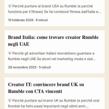
approcciarli su Rumble (e fuori), esempi di messaggi che
💡 Perché puntare ai brand USA su Rumble (e perché
funzionano, criteri di valutazione e rischi da considerare.
funziona per il fitness) Se fai contenuti fitness dall’Italia e
...
sogni di lavorare con brand statunitensi, Rumble è una
10 febbraio 2026
·
6 minuti
carta interessante: pubblico in espansione, meno
saturazione creativa rispetto a YouTube e una community
che premia format lunghi e originali. Negli ultimi anni i
Brand Italia: come trovare creator Rumble
grandi brand beauty e sport hanno dimostrato che
negli UAE
partnership culturali e co-branding con atleti funzionano
— prova a vedere le mosse di L’Oréal e La Roche-Posay
💡 Perché gli advertiser italiani dovrebbero guardare a
citate nelle analisi di settore: sport + bellezza è un mix che
Rumble negli UAE Se lavori nel marketing moda e stai
vende (riferimento: Launchmetrics e case citati nella
pensando a campagne globali, gli Emirati Arabi Uniti sono
28 novembre 2025
·
5 minuti
Reference Content). ...
un mercato chiave: alta spesa pro-capite, città hub come
Dubai e Abu Dhabi, e una scena fashion molto attiva.
Rumble, pur non essendo ancora un colosso come
Creator IT: convincere brand UK su
YouTube o TikTok, sta muovendo pezzi interessanti:
Rumble con CTA vincenti
partnership con aziende AI (vedi integrazione con
Perplexity AI) per migliorare raccomandazioni e ricerca
💡 Perché puntare sui brand UK su Rumble (e perché ora)
video, e creator di peso che hanno migrato sulla
Rumble ha fatto passi importanti negli ultimi anni: