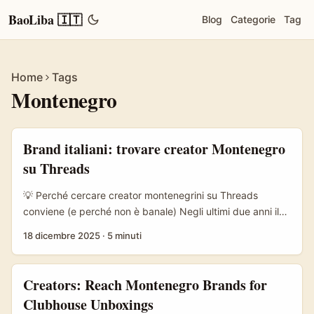
BaoLiba 🇮🇹
Blog
Categorie
Tag
Home
Tags
Montenegro
Brand italiani: trovare creator Montenegro
su Threads
💡 Perché cercare creator montenegrini su Threads
conviene (e perché non è banale) Negli ultimi due anni il
panorama creator ha cambiato marcia: piattaforme
18 dicembre 2025
·
5 minuti
verticali e short-form spingono storytelling visivo
rapidissimo, e Threads è diventato un canale chiave per
conversazioni locali e micro-community. Per un advertiser
Creators: Reach Montenegro Brands for
italiano che punta su prodotti lifestyle, travel o tech,
Clubhouse Unboxings
commissionare recensioni visive a creator del Montenegro