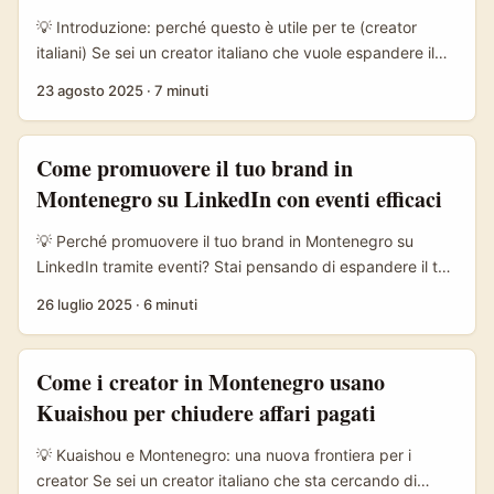
può dare credibilità regionale, costi più contenuti e
💡 Introduzione: perché questo è utile per te (creator
contenuti autentici per mercati Balcani o turistici. ...
italiani) Se sei un creator italiano che vuole espandere il
proprio giro e fare accordi con brand in Montenegro —
23 agosto 2025
·
7 minuti
magari per un bel caso studio di unboxing su Clubhouse
— sei nel posto giusto. La scena balcanica è piccola ma
attiva: brand locali spesso non sono sommersi dalle
Come promuovere il tuo brand in
proposte come quelli europei più grandi, quindi puoi
Montenegro su LinkedIn con eventi efficaci
ottenere aperture più rapide se sai come muoverti. ...
💡 Perché promuovere il tuo brand in Montenegro su
LinkedIn tramite eventi? Stai pensando di espandere il tuo
brand in Montenegro e ti chiedi come LinkedIn possa
26 luglio 2025
·
6 minuti
diventare un alleato potente? Beh, sei nel posto giusto.
Negli ultimi anni, LinkedIn è diventato molto più che un
semplice social network per professionisti: è diventato un
Come i creator in Montenegro usano
vero e proprio terreno fertile per eventi business-to-
Kuaishou per chiudere affari pagati
business (B2B) e per costruire una presenza solida in
mercati emergenti come il Montenegro. ...
💡 Kuaishou e Montenegro: una nuova frontiera per i
creator Se sei un creator italiano che sta cercando di