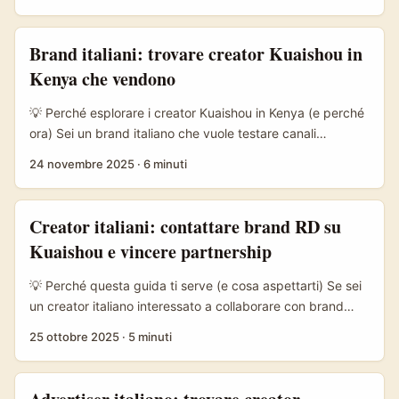
peruano su Kuaishou è interessante: creator autentici,
storie locali forti e costi spesso inferiori rispetto a
tiktok/youtube. Sponsorizzare contenuti behind-the-
Brand italiani: trovare creator Kuaishou in
scenes (BTS) funziona perché mostra il processo creativo,
Kenya che vendono
costruisce fiducia e converte meglio nelle nicchie (food,
fashion, travel, artigianato). ...
💡 Perché esplorare i creator Kuaishou in Kenya (e perché
ora) Sei un brand italiano che vuole testare canali
emergenti e convertire utenti esteri in clienti paganti?
24 novembre 2025
·
6 minuti
Kenya è un mercato digitale in crescita, con audience
mobile‑first e forte appetito per contenuti UGC che
spingono acquisti rapidi. Kuaishou, piattaforma
Creator italiani: contattare brand RD su
short‑video con forte orientamento alla commerce
Kuaishou e vincere partnership
activation, ha visto in altri mercati (es. India) modelli dove
creator e affiliate network cancellano inventario in poche
💡 Perché questa guida ti serve (e cosa aspettarti) Se sei
ore — un pattern che vale di studiare (vedi il caso Meesho
un creator italiano interessato a collaborare con brand
citato nelle fonti). ...
della Repubblica Dominicana attraverso Kuaishou, questo
25 ottobre 2025
·
5 minuti
pezzo è fatto per te. Qui trovi una mappa pratica: come
scovare i brand RD sulla piattaforma, come contattarli in
modo che rispondano, cosa proporre a un ente turistico e