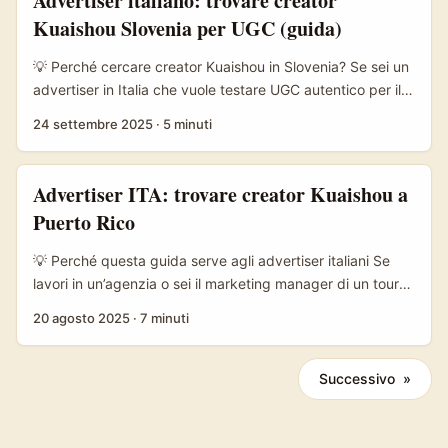
Advertiser italiano: trovare creator
quali ostacoli aspettarsi (lingua, fusi orari, differenze di
Kuaishou Slovenia per UGC (guida)
pagamento e KPI). ...
💡 Perché cercare creator Kuaishou in Slovenia? Se sei un
advertiser in Italia che vuole testare UGC autentico per il
mercato centro-europeo, la Slovenia è un terreno
24 settembre 2025
·
5 minuti
interessante: audience con alta penetrazione mobile,
lingua inglese diffusa fra creator giovani e costi per
creator spesso inferiori rispetto a UK o Germania. In più la
Advertiser ITA: trovare creator Kuaishou a
crescita del formato video corto e del livestream
Puerto Rico
e‑commerce rende piattaforme come Kuaishou una buona
opzione per sperimentare contenuti nativi, soprattutto se
💡 Perché questa guida serve agli advertiser italiani Se
vuoi autenticità e tassi di engagement reali. ...
lavori in un’agenzia o sei il marketing manager di un tour
operator e stai leggendo questo titolo, probabilmente hai
20 agosto 2025
·
7 minuti
un brief: “voglio più prenotazioni dagli spettatori latini /
ispanofoni / internazionali per i nostri tour a Puerto Rico”
— e stai valutando Kuaishou come canale alternativo a
Successivo »
Instagram e TikTok. Giusto? Il problema pratico è questo:
Kuaishou è una piattaforma con dinamiche diverse (e un
pubblico che risponde in modo diverso), la mappatura dei