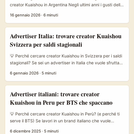
come muoversi. ...
creator Kuaishou in Argentina Negli ultimi anni i gusti della
Gen Z argentina hanno mostrato una chiara apertura
16 gennaio 2026
·
6 minuti
verso prodotti e trend di origine asiatica: dalle catene di
bubble tea ai cosmetici “cute” come Flower Knows, fino ai
giocattoli ispirati a Pop Mart. Questa micro‑cultura,
Advertiser Italia: trovare creator Kuaishou
amplificata da TikTok e Instagram tra i giovani, è la porta
Svizzera per saldi stagionali
d’ingresso ideale per brand italiani che vogliono
sperimentare visibilità attraverso creator locali su
💡 Perché cercare creator Kuaishou in Svizzera per i saldi
piattaforme emergenti come Kuaishou. ...
stagionali? Se sei un advertiser in Italia che vuole sfruttare
i saldi stagionali (Black Friday, fine stagione, Natale),
6 gennaio 2026
·
5 minuti
trovare creator localizzati in Svizzera su Kuaishou può
dare vantaggi concreti: pubblico premium, alto potere
d’acquisto in alcune aree linguistiche e contenuti che
Advertiser italiani: trovare creator
funzionano bene in formati brevi e live commerce. Negli
Kuaishou in Peru per BTS che spaccano
ultimi mesi il panorama dei social e della search è
cambiato — Google ora mostra overview AI e i creator
💡 Perché cercare creator Kuaishou in Perù? (e perché ti
sono il filtro culturale principale per Gen Z e Millennial
serve il BTS) Se lavori in un brand italiano che vuole
(vedi TechBullion su nuovi parametri di visibilità). ...
espandere reach o testare format LatAm, il mercato
6 dicembre 2025
·
5 minuti