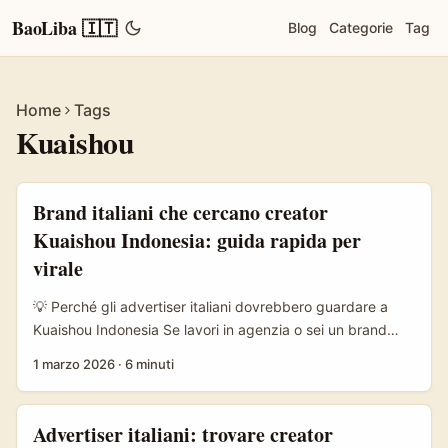
BaoLiba 🇮🇹
Blog
Categorie
Tag
Home
Tags
Kuaishou
Brand italiani che cercano creator
Kuaishou Indonesia: guida rapida per
virale
💡 Perché gli advertiser italiani dovrebbero guardare a
Kuaishou Indonesia Se lavori in agenzia o sei un brand
manager in Italia, probabilmente hai già testato campagne
1 marzo 2026
·
6 minuti
su TikTok e Instagram. Ma c’è una risorsa sottovalutata
per formati ultra-locali e virali: i creator Kuaishou in
Indonesia. Kuaishou non è solo un’app cinese con
Advertiser italiani: trovare creator
centinaia di milioni di utenti — come riportato da