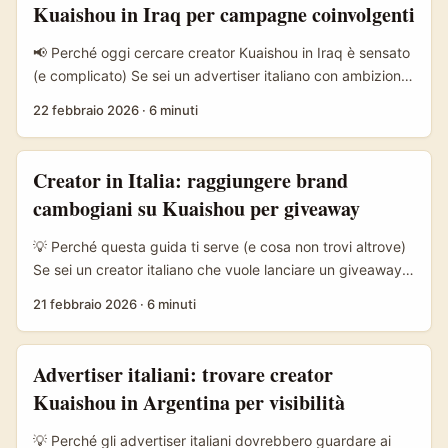
Kuaishou in Iraq per campagne coinvolgenti
MarketBeat nelle sue sintesi su Kuaishou Technology —
ma ha anche ecosistemi regionali molto attivi dove i
📢 Perché oggi cercare creator Kuaishou in Iraq è sensato
contenuti a basso budget possono esplodere grazie a
(e complicato) Se sei un advertiser italiano con ambizioni
meccaniche di discovery diverse rispetto ad altre
regionali o un brand turistico/tech che vuole testare
22 febbraio 2026
·
6 minuti
piattaforme. ...
mercati MENA, trovare creator su Kuaishou in Iraq può
aprire una nicchia poco saturata e altamente coinvolta.
Kuaishou non è solo “un TikTok cinese”: in molti contesti
Creator in Italia: raggiungere brand
l’algoritmo favorisce discovery virale e rapporti stretti
cambogiani su Kuaishou per giveaway
creator-community, un terreno fertile per campagne
engagement-based. ...
💡 Perché questa guida ti serve (e cosa non trovi altrove)
Se sei un creator italiano che vuole lanciare un giveaway
di game key puntando a brand cambogiani su Kuaishou,
21 febbraio 2026
·
6 minuti
stai in una nicchia complicata ma promettente. Kuaishou è
una piattaforma short-video con centinaia di milioni di
utenti giornalieri (info aziendale su Kuaishou Technology)
Advertiser italiani: trovare creator
e, anche se la sua base principale è la Cina continentale,
Kuaishou in Argentina per visibilità
le dinamiche cross-border e le audience del Sud-Est
asiatico stanno crescendo: significa opportunità per chi sa
💡 Perché gli advertiser italiani dovrebbero guardare ai