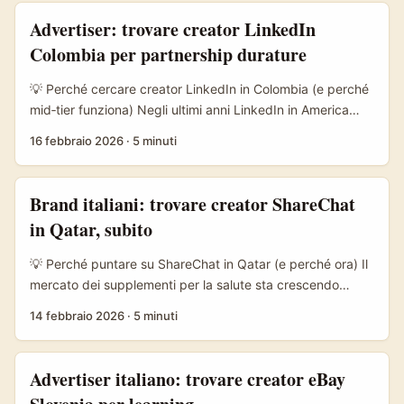
ascoltano musica), sai che la sfida non è solo “trovare”
Advertiser: trovare creator LinkedIn
nomi: è capire credibilità, rischio di contenuti non
Colombia per partnership durature
dichiarati, costi reali e metriche misurabili. ...
💡 Perché cercare creator LinkedIn in Colombia (e perché
mid‑tier funziona) Negli ultimi anni LinkedIn in America
Latina ha smesso di essere solo una bacheca CV: è
16 febbraio 2026
·
5 minuti
diventato uno spazio per opinione, thought leadership e
conversione B2B. Per un advertiser italiano che punta al
mercato colombiano, i mid‑tier creators (10k–100k
Brand italiani: trovare creator ShareChat
follower) offrono il mix giusto di reach locale, credibilità
in Qatar, subito
settoriale e costi scalabili. Qui non si tratta di vanity
metrics: serve rilevanza culturale, network industriale e
💡 Perché puntare su ShareChat in Qatar (e perché ora) Il
contenuti che parlano il linguaggio delle aziende
mercato dei supplementi per la salute sta crescendo
colombiane. ...
veloce: report di settore prevedono una forte espansione
14 febbraio 2026
·
5 minuti
della domanda globale per prodotti brain‑health e
wellness nei prossimi anni (OpenPR). Allo stesso tempo,
eventi come il Web Summit Qatar 2026 mostrano un
Advertiser italiano: trovare creator eBay
afflusso massiccio di tech player e investitori nella regione