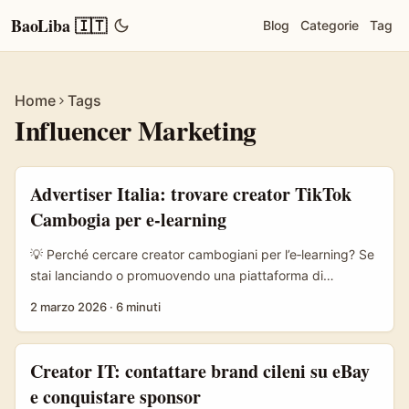
BaoLiba 🇮🇹
Blog
Categorie
Tag
Home
Tags
Influencer Marketing
Advertiser Italia: trovare creator TikTok
Cambogia per e-learning
💡 Perché cercare creator cambogiani per l’e‑learning? Se
stai lanciando o promuovendo una piattaforma di
apprendimento online in Asia o vuoi testare nuovi
2 marzo 2026
·
6 minuti
posizionamenti internazionali, la Cambogia è un mercato
di nicchia ma in rapida crescita: penetrazione mobile in
aumento, utenti giovani su TikTok e consumatori curiosi
Creator IT: contattare brand cileni su eBay
verso corsi di lingua, coding e soft skills. Per un advertiser
e conquistare sponsor
italiano interessato al mercato SEA, trovare creator locali