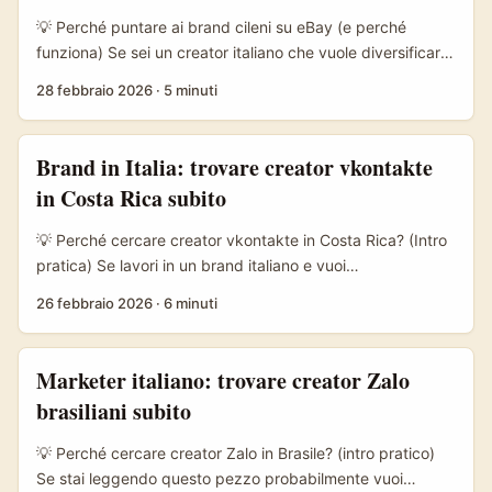
significa parlare la lingua giusta (letteralmente e
💡 Perché puntare ai brand cileni su eBay (e perché
culturalmente), ottenere costi per CPM più bassi e
funziona) Se sei un creator italiano che vuole diversificare
sperimentare format che funzionano a livello virale. ...
gli sponsor, il Cile è una pista interessante: mercato
28 febbraio 2026
·
5 minuti
digitale in crescita, brand locali che usano marketplace
come eBay per testare export e una mentalità di fiducia
crescente verso i creator. La ricerca di case come Allbirds
Brand in Italia: trovare creator vkontakte
ci ricorda una cosa semplice — missione chiara +
in Costa Rica subito
esperienza cliente diretta = fiducia scalabile. Per i brand
cileni, lavorare con creator esteri è spesso un modo
💡 Perché cercare creator vkontakte in Costa Rica? (Intro
economico per validare mercati nuovi senza aprire canali
pratica) Se lavori in un brand italiano e vuoi
distributivi complessi. ...
commissionare recensioni visive di prodotto su vkontakte
26 febbraio 2026
·
6 minuti
(VK), cercare creator residenti in Costa Rica può essere
una mossa intelligente: pubblico latinoamericano in
crescita, costo per ingaggio spesso più basso rispetto a
Marketer italiano: trovare creator Zalo
Europa/US, e creator locali con autenticità alta per
brasiliani subito
prodotti travel, outdoor, lifestyle e tech dedicati al
mercato spagnolo/inglese. ...
💡 Perché cercare creator Zalo in Brasile? (intro pratico)
Se stai leggendo questo pezzo probabilmente vuoi