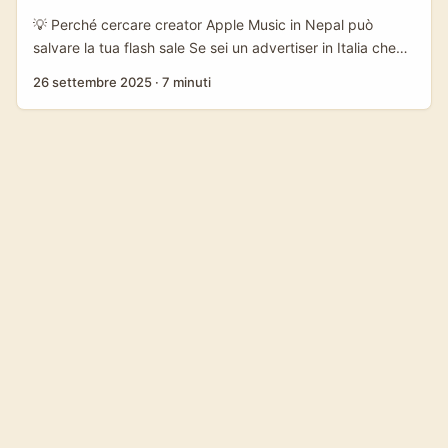
anticipati, cohort di creator, contenuti short‑form e affiliate
💡 Perché cercare creator Apple Music in Nepal può
links per convertire in fretta. ...
salvare la tua flash sale Se sei un advertiser in Italia che
vuole testare una leva rapida per generare hype e
26 settembre 2025
·
7 minuti
conversioni, guardare fuori dai soliti mercati europei può
essere una mossa intelligente—specialmente quando
cerchi creator Apple Music con nicchie forti e fanbase
altamente coinvolte. Il Nepal ha una scena musicale
emergente: creator con engagement elevato, sensi
estetici diversi e costi di collaborazione spesso più bassi
rispetto ai creator occidentali. Con la giusta strategia, un
flash sale (offerta lampo) abbinato a una campagna di
influencer hype può creare FOMO reale e risultati
misurabili. ...