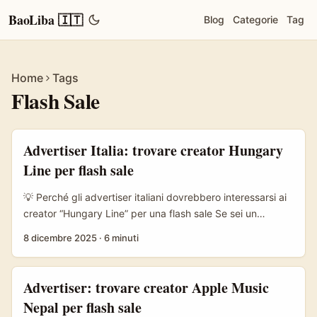
BaoLiba 🇮🇹
Blog
Categorie
Tag
Home
Tags
Flash Sale
Advertiser Italia: trovare creator Hungary
Line per flash sale
💡 Perché gli advertiser italiani dovrebbero interessarsi ai
creator “Hungary Line” per una flash sale Se sei un
advertiser in Italia che vuole sfruttare il potere delle
8 dicembre 2025
·
6 minuti
vendite lampo, la soluzione non è solo comprare traffico: è
orchestrare l’hype. I brand più scaltri costruiscono
pre‑buzz con creator che possono attivare una
Advertiser: trovare creator Apple Music
community nelle ore decisive — esattamente quello che
Nepal per flash sale
vediamo nelle grandi campagne di Black Friday: annunci