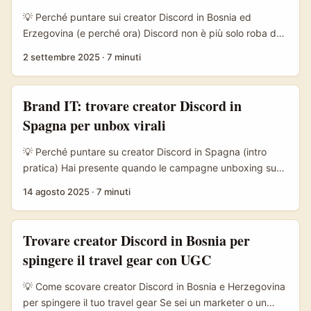
creare comunità numerose e molto coinvolte — pensa ai
💡 Perché puntare sui creator Discord in Bosnia ed
casi citati nelle analisi su movimenti giovanili che si
Erzegovina (e perché ora) Discord non è più solo roba da
coordinano su Discord (cfr. analisi del fenomeno Gen Z nei
gamer: è diventato il posto dove le community si
2 settembre 2025
·
7 minuti
contenuti di riferimento). ...
costruiscono davvero, si co-crea contenuto e si vendono
esperienze — non solo prodotti. Con oltre 200 milioni di
utenti attivi al mese a livello globale e un forte appeal tra i
Brand IT: trovare creator Discord in
16–25 anni, la piattaforma offre un livello di
Spagna per unbox virali
coinvolgimento che altri canali faticano a replicare (fonte:
reference content). In molte nicchie, i server funzionano
💡 Perché puntare su creator Discord in Spagna (intro
come micro-economie: quiz, badge esclusivi, voice rooms
pratica) Hai presente quando le campagne unboxing su
e moderazione attiva trasformano l’audience passiva in
Instagram o TikTok spaccano tutto, ma dopo 48 ore
14 agosto 2025
·
7 minuti
fan attivi. ...
rimane solo rumore? Ecco: Discord è il piano B (e spesso
A) che le marche più agili stanno usando per trasformare
curiosità in relazione diretta. Originariamente concentrata
Trovare creator Discord in Bosnia per
sul gaming, Discord oggi è un luogo dove la Gen Z
spingere il travel gear con UGC
costruisce tribù: salotti vocali, badge, ruoli e stanze
private fanno sentire gli utenti dentro la marca — non
💡 Come scovare creator Discord in Bosnia e Herzegovina
semplici spettatori. ...
per spingere il tuo travel gear Se sei un marketer o un