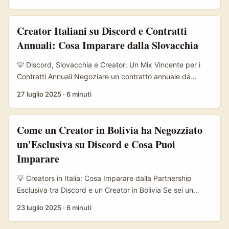
riferimento per gamer e community tech. Ma sai che nelle
Filippine, Discord è diventato un terreno fertile anche per i
brand che vogliono costruire relazioni autentiche con la
Creator Italiani su Discord e Contratti
Gen Z e i Millennials? Le Filippine sono uno dei mercati più
Annuali: Cosa Imparare dalla Slovacchia
dinamici dell’Asia per consumo digitale, con un pubblico
molto attivo su piattaforme social emergenti e interattive.
💡 Discord, Slovacchia e Creator: Un Mix Vincente per i
Qui Discord non è più solo chat vocale per videogiochi,
Contratti Annuali Negoziare un contratto annuale da
ma un hub dove community, influencer e brand si
creator oggi non è roba da poco, specie se si vuole
27 luglio 2025
·
6 minuti
incontrano. ...
mantenere autonomia e stabilità economica. In Italia, dove
il mercato dei creator digitali cresce a ritmo sostenuto, i
professionisti della comunicazione e dei contenuti cercano
Come un Creator in Bolivia ha Negozziato
sempre di più strumenti e strategie per garantirsi
un’Esclusiva su Discord e Cosa Puoi
collaborazioni durature e remunerative. ...
Imparare
💡 Creators in Italia: Cosa Imparare dalla Partnership
Esclusiva tra Discord e un Creator in Bolivia Se sei un
creator italiano, magari ti stai chiedendo: come si fa a
23 luglio 2025
·
6 minuti
negoziare un accordo esclusivo con una piattaforma
gigante come Discord? E perché uno, specie in un