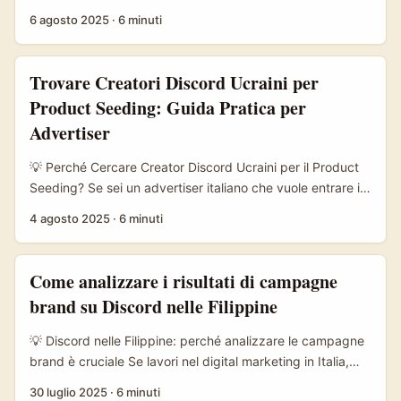
brand italiano che punta a espandere la visibilità del
6 agosto 2025
·
6 minuti
proprio travel gear in mercati emergenti o poco esplorati
come la Bosnia e Herzegovina, sai che affidarti solo ai
canali tradizionali non basta più. Il mondo degli influencer
Trovare Creatori Discord Ucraini per
si è evoluto, e piattaforme come Discord stanno
Product Seeding: Guida Pratica per
diventando il nuovo terreno fertile per trovare creator
Advertiser
autentici, appassionati e molto coinvolgenti, soprattutto in
nicchie di viaggio e outdoor. ...
💡 Perché Cercare Creator Discord Ucraini per il Product
Seeding? Se sei un advertiser italiano che vuole entrare in
contatto con creator ucraini per fare product seeding,
4 agosto 2025
·
6 minuti
probabilmente ti stai chiedendo come muoverti in un
ambiente digitale sempre più complesso e in rapida
evoluzione. Discord, la piattaforma di chat vocale e
Come analizzare i risultati di campagne
testuale che negli ultimi anni ha conquistato milioni di
brand su Discord nelle Filippine
utenti nel mondo, è diventata un hub fondamentale per
creator e community, soprattutto in Ucraina dove molti
💡 Discord nelle Filippine: perché analizzare le campagne
giovani talenti si sono affermati online. ...
brand è cruciale Se lavori nel digital marketing in Italia,
probabilmente conosci già Discord come piattaforma di
30 luglio 2025
·
6 minuti