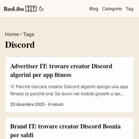
BaoLiba 🇮🇹
Blog
Categorie
Tag
Home
Tags
Discord
Advertiser IT: trovare creator Discord
algerini per app fitness
💡 Perché cercare creator Discord algerini spinge una app
fitness (e perché ora) Se lavori nel mobile growth o sei
l’advertiser di un’app fitness in Italia, probabilmente guardi
20 dicembre 2025
·
6 minuti
oltre i soliti canali (Instagram, TikTok, YouTube). Discord in
Nord Africa è diventato uno spazio vivo: gruppi giovanili
discutono ogni cosa, dall’attivismo alle passioni
Brand IT: trovare creator Discord Bosnia
quotidiane. Le proteste di piazza in paesi vicini hanno
per saldi
mostrato come i giovani usino Discord per organizzarsi e