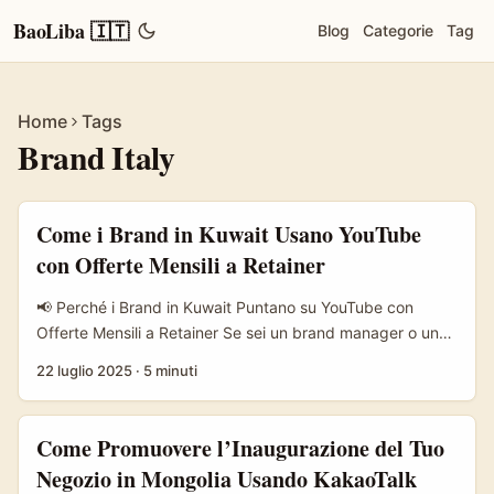
BaoLiba 🇮🇹
Blog
Categorie
Tag
Home
Tags
Brand Italy
Come i Brand in Kuwait Usano YouTube
con Offerte Mensili a Retainer
📢 Perché i Brand in Kuwait Puntano su YouTube con
Offerte Mensili a Retainer Se sei un brand manager o un
marketer italiano curioso di capire come si muove il
22 luglio 2025
·
5 minuti
mercato influencer nei paesi del Golfo, la strategia dei
retainer deal mensili su YouTube in Kuwait è un tema che
merita attenzione. Con l’esplosione del video marketing e
Come Promuovere l’Inaugurazione del Tuo
la crescita esponenziale degli utenti YouTube in Medio
Negozio in Mongolia Usando KakaoTalk
Oriente, i brand locali stanno abbandonando le campagne