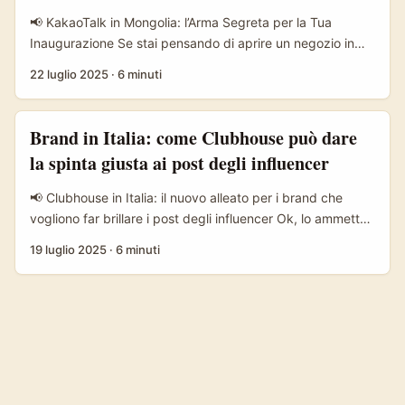
spot per puntare su collaborazioni più stabili e
📢 KakaoTalk in Mongolia: l’Arma Segreta per la Tua
continuative. ...
Inaugurazione Se stai pensando di aprire un negozio in
Mongolia o vuoi far conoscere il tuo brand in questo
22 luglio 2025
·
6 minuti
mercato emergente, forse non hai ancora considerato una
piattaforma chiave: KakaoTalk. Sì, parliamo di quella app
di messaggistica sudcoreana che, sebbene sia poco nota
Brand in Italia: come Clubhouse può dare
in Italia, sta guadagnando terreno in Asia e in paesi come
la spinta giusta ai post degli influencer
la Mongolia. ...
📢 Clubhouse in Italia: il nuovo alleato per i brand che
vogliono far brillare i post degli influencer Ok, lo ammetto:
il mondo degli influencer in Italia è un po’ una giungla. Da
19 luglio 2025
·
6 minuti
una parte ci sono i fenomeni che con un solo post su
Instagram o TikTok si portano a casa cifre da capogiro,
dall’altra chi ancora cerca di capire come monetizzare
qualche like. Nel mezzo, però, c’è un posto – Clubhouse –
che sta diventando sempre più interessante per i brand
nostrani che vogliono spingere i post dei loro creator
preferiti. ...