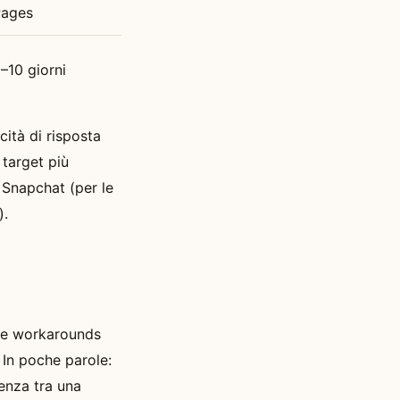
Pages
–10 giorni
ità di risposta
 target più
 Snapchat (per le
).
N e workarounds
 In poche parole:
renza tra una