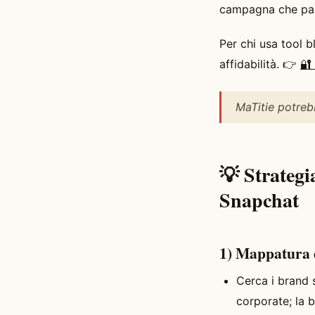
campagna che part
Per chi usa tool b
affidabilità. 👉
🔐
MaTitie potreb
💡 Strateg
Snapchat
1) Mappatura e
Cerca i brand 
corporate; la 