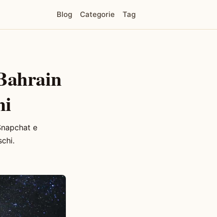
Blog
Categorie
Tag
 Bahrain
ni
 Snapchat e
schi.