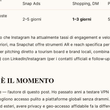
Snap Ads
Shopping, DM
oste
2–5 giorni
1–3 giorni
5
no che Instagram ha attualmente tassi di engagement e veloc
iori, ma Snapchat offre strumenti AR e reach specifica per
Per pitching diretto a tourism board e brand locali, combina
 con LinkedIn/Instagram (per i contatti ufficiali e follow‑up
ie È IL MOMENTO
e — l’autore di questo post. Ho passato anni a testare VP
ogliono accesso pulito a piattaforme globali senza drammi.
d esteri, avere privacy e geo‑accesso affidabile fa la diffe