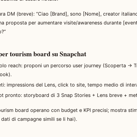
ra DM (breve): “Ciao [Brand], sono [Nome], creator italian
una proposta per aumentare visite/awareness durante [evento
o?”
r per tourism board su Snapchat
olo reach: proponi un percorso user journey (Scoperta → 
ook).
ti: impressions del Lens, click to site, tempo medio di inte
pt pronto: storyboard di 3 Snap Stories + Lens breve + met
tourism board operano con budget e KPI precisi; mostra stime
ati di campagne simili se li hai).