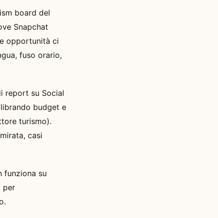
rism board del
 dove Snapchat
Le opportunità ci
ngua, fuso orario,
i report su Social
alibrando budget e
tore turismo).
mirata, casi
h funziona su
k per
o.