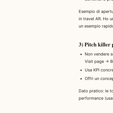
Esempio di apertu
in travel AR. Ho 
un esempio rapid
3) Pitch kille
Non vendere s
Visit page → B
Usa KPI concre
Offri un conce
Dato pratico: le 
performance (usa d