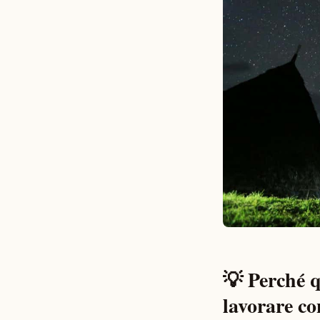
💡 Perché q
lavorare c