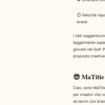
⏱️ Velocità risp
brand
I dati suggerisco
leggermente super
giovani nel Gulf. 
proposte creative)
😎 MaTit
Ciao, sono MaTiti
per creator che v
se lavori con bran