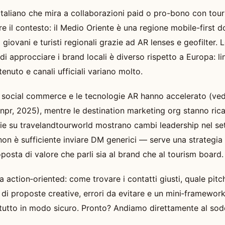
 italiano che mira a collaborazioni paid o pro-bono con tou
re il contesto: il Medio Oriente è una regione mobile-first
 giovani e turisti regionali grazie ad AR lenses e geofilter. 
i approcciare i brand locali è diverso rispetto a Europa: li
enuto e canali ufficiali variano molto.
il social commerce e le tecnologie AR hanno accelerato (ved
r, 2025), mentre le destination marketing org stanno ric
zie su travelandtourworld mostrano cambi leadership nel set
non è sufficiente inviare DM generici — serve una strategia 
oposta di valore che parli sia al brand che al tourism board.
a action‑oriented: come trovare i contatti giusti, quale pitc
di proposte creative, errori da evitare e un mini‑framewor
 tutto in modo sicuro. Pronto? Andiamo direttamente al sod