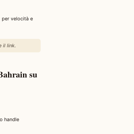
 per velocità e
l link.
 Bahrain su
 o handle