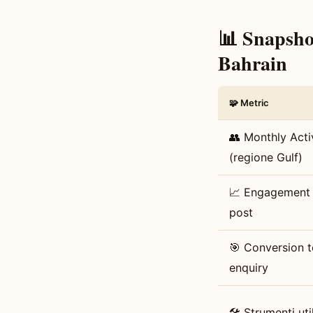
📊 Snapshot
Bahrain
🧩 Metric
👥 Monthly Acti
(regione Gulf)
📈 Engagement
post
🎯 Conversion t
enquiry
🛠️ Strumenti util