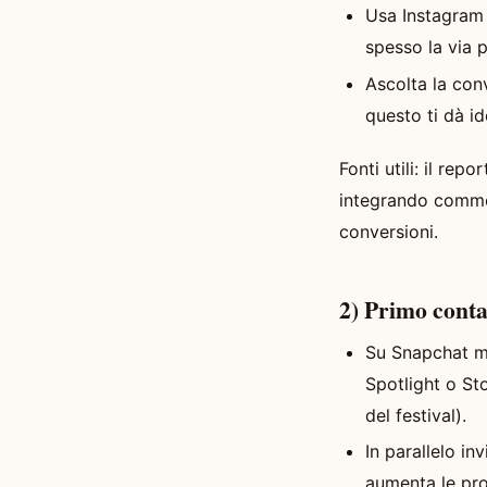
Usa Instagram 
spesso la via 
Ascolta la con
questo ti dà i
Fonti utili: il r
integrando commer
conversioni.
2) Primo conta
Su Snapchat ma
Spotlight o St
del festival).
In parallelo i
aumenta le pro