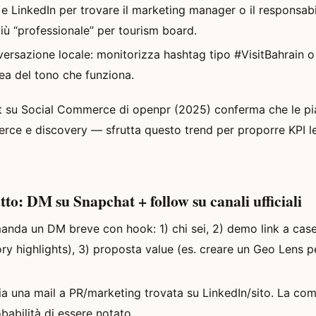
e LinkedIn per trovare il marketing manager o il responsabi
più “professionale” per tourism board.
versazione locale: monitorizza hashtag tipo #VisitBahrain o 
dea del tono che funziona.
eport su Social Commerce di openpr (2025) conferma che le p
ce e discovery — sfrutta questo trend per proporre KPI le
tto: DM su Snapchat + follow su canali ufficiali
nda un DM breve con hook: 1) chi sei, 2) demo link a cas
ory highlights), 3) proposta value (es. creare un Geo Lens p
nvia una mail a PR/marketing trovata su LinkedIn/sito. La co
babilità di essere notato.