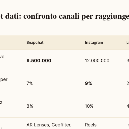
 dati: confronto canali per raggiung
Snapchat
Instagram
L
ve
9.500.000
12.000.000
3
 per
7%
9%
o
8%
10%
AR Lenses, Geofilter,
Reels,
I
i