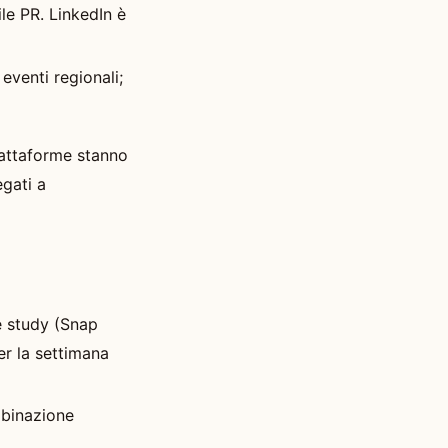
le PR. LinkedIn è
eventi regionali;
iattaforme stanno
gati a
e study (Snap
er la settimana
mbinazione