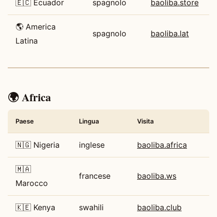
🇪🇨 Ecuador
spagnolo
baoliba.store
🌎 America
spagnolo
baoliba.lat
Latina
🌍 Africa
Paese
Lingua
Visita
🇳🇬 Nigeria
inglese
baoliba.africa
🇲🇦
francese
baoliba.ws
Marocco
🇰🇪 Kenya
swahili
baoliba.club