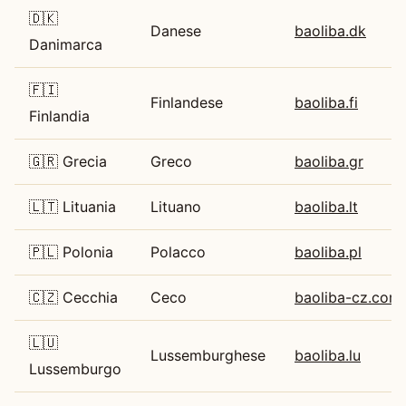
🇩🇰
Danese
baoliba.dk
Danimarca
🇫🇮
Finlandese
baoliba.fi
Finlandia
🇬🇷 Grecia
Greco
baoliba.gr
🇱🇹 Lituania
Lituano
baoliba.lt
🇵🇱 Polonia
Polacco
baoliba.pl
🇨🇿 Cecchia
Ceco
baoliba-cz.com
🇱🇺
Lussemburghese
baoliba.lu
Lussemburgo