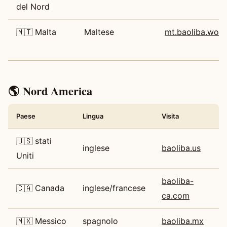
del Nord
🇲🇹 Malta
Maltese
mt.baoliba.worl
🌎 Nord America
Paese
Lingua
Visita
🇺🇸 stati
inglese
baoliba.us
Uniti
baoliba-
🇨🇦 Canada
inglese/francese
ca.com
🇲🇽 Messico
spagnolo
baoliba.mx