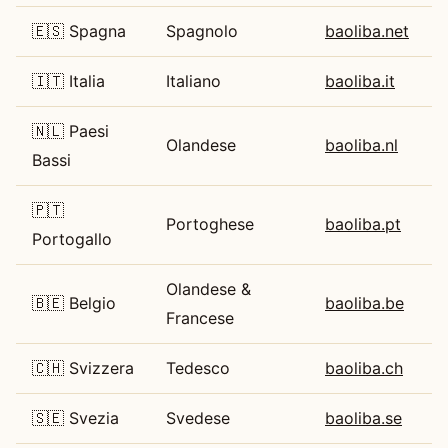
🇪🇸 Spagna
Spagnolo
baoliba.net
🇮🇹 Italia
Italiano
baoliba.it
🇳🇱 Paesi
Olandese
baoliba.nl
Bassi
🇵🇹
Portoghese
baoliba.pt
Portogallo
Olandese &
🇧🇪 Belgio
baoliba.be
Francese
🇨🇭 Svizzera
Tedesco
baoliba.ch
🇸🇪 Svezia
Svedese
baoliba.se