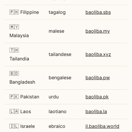
🇵🇭 Filippine
tagalog
baoliba.sbs
🇲🇾
malese
baoliba.my
Malaysia
🇹🇭
tailandese
baoliba.xyz
Tailandia
🇧🇩
bengalese
baoliba.pw
Bangladesh
🇵🇰 Pakistan
urdu
baoliba.pk
🇱🇦 Laos
laotiano
baoliba.la
🇮🇱 Israele
ebraico
il.baoliba.world