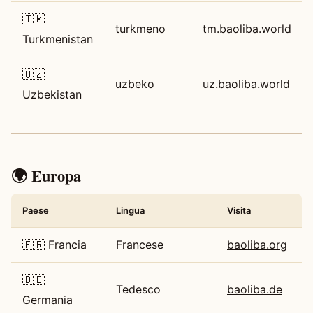
🇹🇲
turkmeno
tm.baoliba.world
Turkmenistan
🇺🇿
uzbeko
uz.baoliba.world
Uzbekistan
🌍 Europa
Paese
Lingua
Visita
🇫🇷 Francia
Francese
baoliba.org
🇩🇪
Tedesco
baoliba.de
Germania