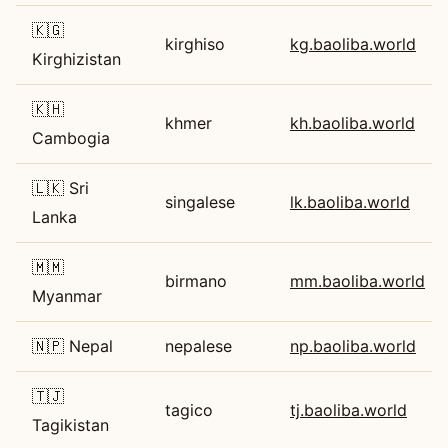
🇰🇬
kirghiso
kg.baoliba.world
Kirghizistan
🇰🇭
khmer
kh.baoliba.world
Cambogia
🇱🇰 Sri
singalese
lk.baoliba.world
Lanka
🇲🇲
birmano
mm.baoliba.world
Myanmar
🇳🇵 Nepal
nepalese
np.baoliba.world
🇹🇯
tagico
tj.baoliba.world
Tagikistan