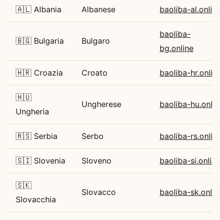
🇦🇱 Albania
Albanese
baoliba-al.onlin
baoliba-
🇧🇬 Bulgaria
Bulgaro
bg.online
🇭🇷 Croazia
Croato
baoliba-hr.onlin
🇭🇺
Ungherese
baoliba-hu.onlin
Ungheria
🇷🇸 Serbia
Serbo
baoliba-rs.onlin
🇸🇮 Slovenia
Sloveno
baoliba-si.onlin
🇸🇰
Slovacco
baoliba-sk.onlin
Slovacchia