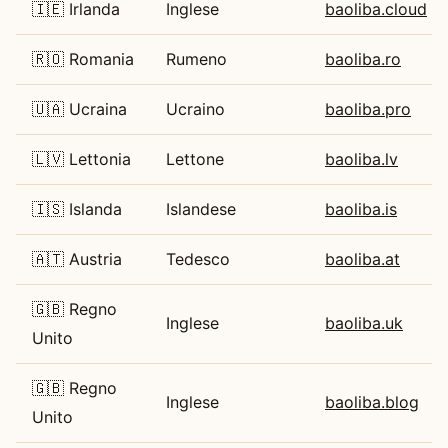
🇮🇪 Irlanda
Inglese
baoliba.cloud
🇷🇴 Romania
Rumeno
baoliba.ro
🇺🇦 Ucraina
Ucraino
baoliba.pro
🇱🇻 Lettonia
Lettone
baoliba.lv
🇮🇸 Islanda
Islandese
baoliba.is
🇦🇹 Austria
Tedesco
baoliba.at
🇬🇧 Regno
Inglese
baoliba.uk
Unito
🇬🇧 Regno
Inglese
baoliba.blog
Unito