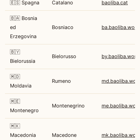
🇪🇸 Spagna
Catalano
baoliba.cat
🇧🇦 Bosnia
ed
Bosniaco
ba.baoliba.worl
Erzegovina
🇧🇾
Bielorusso
by.baoliba.worl
Bielorussia
🇲🇩
Rumeno
md.baoliba.worl
Moldavia
🇲🇪
Montenegrino
me.baoliba.worl
Montenegro
🇲🇰
Macedonia
Macedone
mk.baoliba.worl