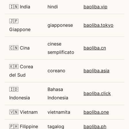
🇮🇳 India
hindi
baoliba.vip
🇯🇵
giapponese
baoliba.tokyo
Giappone
cinese
🇨🇳 Cina
baoliba.cn
semplificato
🇰🇷 Corea
coreano
baoliba.asia
del Sud
🇮🇩
Bahasa
baoliba.click
Indonesia
Indonesia
🇻🇳 Vietnam
vietnamita
baoliba.one
🇵🇭 Filippine
tagalog
baoliba.ph