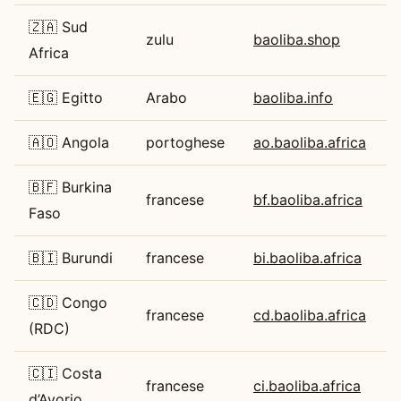
🇿🇦 Sud
zulu
baoliba.shop
Africa
🇪🇬 Egitto
Arabo
baoliba.info
🇦🇴 Angola
portoghese
ao.baoliba.africa
🇧🇫 Burkina
francese
bf.baoliba.africa
Faso
🇧🇮 Burundi
francese
bi.baoliba.africa
🇨🇩 Congo
francese
cd.baoliba.africa
(RDC)
🇨🇮 Costa
francese
ci.baoliba.africa
d’Avorio