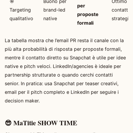
🎯
Buono per
Ottimo p
per
Targeting
brand-led
contatti
proposte
qualitativo
native
strategici
formali
La tabella mostra che l’email PR resta il canale con la
più alta probabilità di risposta per proposte formali,
mentre il contatto diretto su Snapchat è utile per idee
native e pitch veloci. LinkedIn/agencies è ideale per
partnership strutturate o quando cerchi contatti
senior. In pratica: usa Snapchat per teaser creativi,
email per il pitch completo e LinkedIn per seguire i
decision maker.
😎 MaTitie SHOW TIME