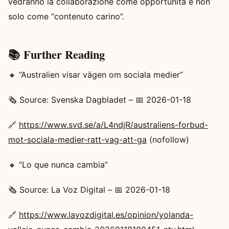
vedranno la collaborazione come opportunità e non
solo come “contenuto carino”.
📚 Further Reading
🔸 “Australien visar vägen om sociala medier”
🗞️ Source: Svenska Dagbladet – 📅 2026-01-18
🔗
https://www.svd.se/a/L4ndjR/australiens-forbud-
mot-sociala-medier-ratt-vag-att-ga
(nofollow)
🔸 “Lo que nunca cambia”
🗞️ Source: La Voz Digital – 📅 2026-01-18
🔗
https://www.lavozdigital.es/opinion/yolanda-