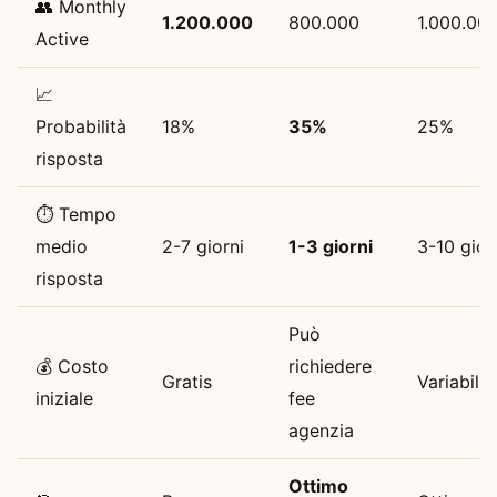
👥 Monthly
1.200.000
800.000
1.000.00
Active
📈
Probabilità
18%
35%
25%
risposta
⏱ Tempo
medio
2-7 giorni
1-3 giorni
3-10 gior
risposta
Può
💰 Costo
richiedere
Gratis
Variabile
iniziale
fee
agenzia
Ottimo