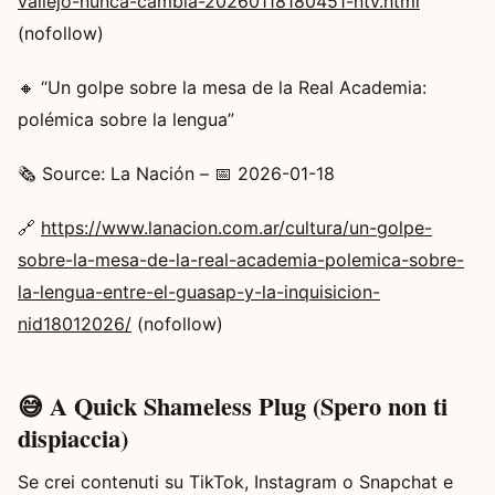
vallejo-nunca-cambia-20260118180451-ntv.html
(nofollow)
🔸 “Un golpe sobre la mesa de la Real Academia:
polémica sobre la lengua”
🗞️ Source: La Nación – 📅 2026-01-18
🔗
https://www.lanacion.com.ar/cultura/un-golpe-
sobre-la-mesa-de-la-real-academia-polemica-sobre-
la-lengua-entre-el-guasap-y-la-inquisicion-
nid18012026/
(nofollow)
😅 A Quick Shameless Plug (Spero non ti
dispiaccia)
Se crei contenuti su TikTok, Instagram o Snapchat e