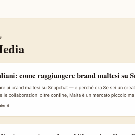
s
Media
aliani: come raggiungere brand maltesi su 
re ai brand maltesi su Snapchat — e perché ora Se sei un creator
 le collaborazioni oltre confine, Malta è un mercato piccolo ma s
ue locali, giovani internazionali e una scena moda che ama esper
inuti
l suo linguaggio veloce e privato, è perfetto per lookbook mod
pidità: pensa a outfit reveal, “try-on” in tempo reale e messaggi 
naps. ...