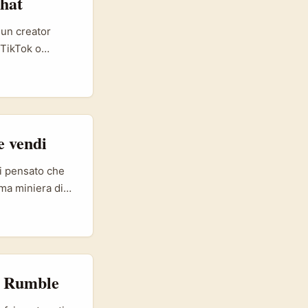
Chat
 un creator
 TikTok o
ne funzionale e
o ai mercati
fluencer
abili. ...
e vendi
ai pensato che
ima miniera di
ti stagionali e
di vendita
i conversione
su Rumble