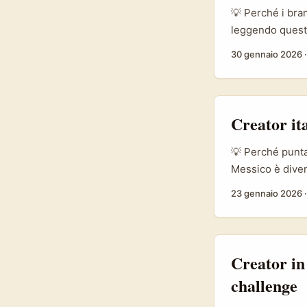
💡 Perché i bra
leggendo questo
impatto sociale
30 gennaio 2026
— sia rilevante
Instagram/TikTo
Creator it
💡 Perché punta
Messico è diven
sono i canali p
23 gennaio 2026
Yucatán, ma c’è 
dietro le quint
su Telegram e c
community e can
Creator in
verticali. ...
challenge