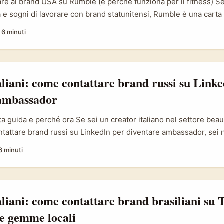
re ai brand USA su Rumble (e perché funziona per il fitness) Se
lia e sogni di lavorare con brand statunitensi, Rumble è una carta
ansione, meno saturazione creativa rispetto a YouTube e una 
·
6 minuti
nghi e originali. Negli ultimi anni i grandi brand beauty e sport
partnership culturali e co-branding con atleti funzionano — pro
l e La Roche-Posay citate nelle analisi di settore: sport + belle
to: Launchmetrics e case citati nella Reference Content). ...
aliani: come contattare brand russi su Linke
 ambassador
a guida e perché ora Se sei un creator italiano nel settore beaut
tattare brand russi su LinkedIn per diventare ambassador, sei 
ltimi anni le aziende del beauty in mercati non occidentali hanno
6 minuti
er allargare la distribuzione e la percezione del marchio: c’è op
à. ...
aliani: come contattare brand brasiliani su 
e gemme locali