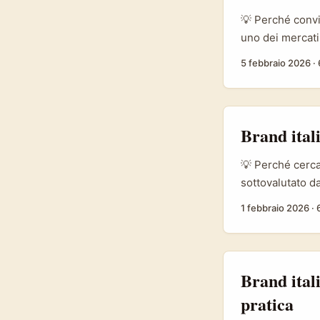
💡 Perché convi
uno dei mercati 
WhatsApp lì fun
5 febbraio 2026
·
indipendenti, e
strutturati o te
Brasile raggiun
sono pronte a te
Brand ital
💡 Perché cerca
sottovalutato da
di visione raddo
1 febbraio 2026
·
dichiarazioni di
raggiungere mic
quartiere, micr
Gen Z: contenuti
Brand ital
pratica