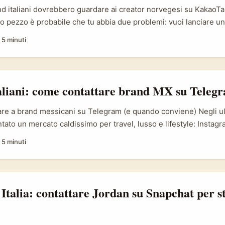
nd italiani dovrebbero guardare ai creator norvegesi su KakaoTal
 pezzo è probabile che tu abbia due problemi: vuoi lanciare u
 e pensi che il pubblico norvegese – o comunità nordiche che 
·
5 minuti
 per il tuo messaggio. Oppure stai esplorando canali meno saturi
k per testare autenticità e segmentazione niche. ...
aliani: come contattare brand MX su Teleg
re a brand messicani su Telegram (e quando conviene) Negli ult
tato un mercato caldissimo per travel, lusso e lifestyle: Instag
rincipali per promuovere destinazioni come Cancún, Los Cabos e
·
5 minuti
una finestra importante per i creator che vogliono offrire conten
e — e spesso quei rapporti si costruiscono fuori dalle piattafor
anali diretti. Fonti come il comunicato di Pepeto su openPR m
ali nativi (Telegram compreso) siano usati per messaggi diret
 Italia: contattare Jordan su Snapchat per s