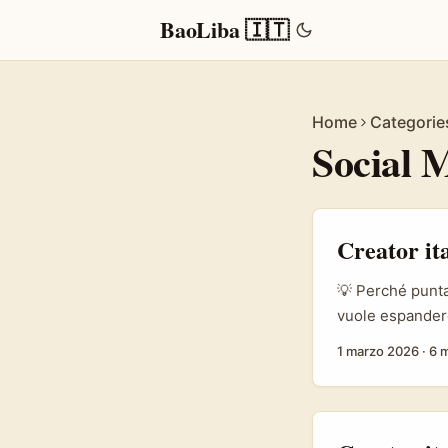
BaoLiba 🇮🇹
Home
Categorie
Social 
Creator it
💡 Perché punta
vuole espandere
turismo, boutiq
1 marzo 2026
·
6 m
Snapchat, con i
autenticità e ra
via Sponsored S