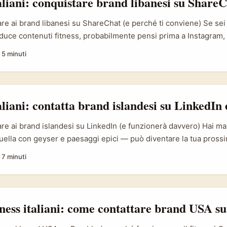
aliani: conquistare brand libanesi su Share
re ai brand libanesi su ShareChat (e perché ti conviene) Se sei
oduce contenuti fitness, probabilmente pensi prima a Instagram,
. Però i brand libanesi — soprattutto nel wellness, alimentazio
·
5 minuti
tanno cercando creator che sappiano parlare in modo autentic
ici. Con partner come MoonTech e agenzie che trasformano l’in
scita prevedibile, c’è spazio per proposte creative misurate e scal
aliani: contatta brand islandesi su LinkedIn 
re ai brand islandesi su LinkedIn (e funzionerà davvero) Hai m
 quella con geyser e paesaggi epici — può diventare la tua pross
Non sto parlando di like casuali: parlo di contratti pagati, proget
·
7 minuti
 che convertono. LinkedIn è la piattaforma giusta per quel tipo 
bblico più qualificato, decision maker raggiungibili e processi d
to al puro social engagement. ...
tness italiani: come contattare brand USA 