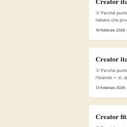
Creator it
💡 Perché punta
italiano che pr
YouTube. Giusto
19 febbraio 2026
micro-FMCG — s
arabi e diaspor
marketing in cre
Creator it
💡 Perché punta
l’Islanda — sì,
collaborazione? 
13 febbraio 2026
partnership D2C
intelligente: pu
più corti rispet
Creator fi