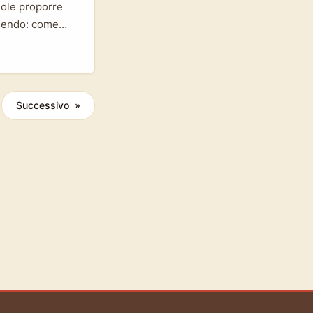
uole proporre
edendo: come
ormare una idea
 formato adatto
i oggi. ...
Successivo »