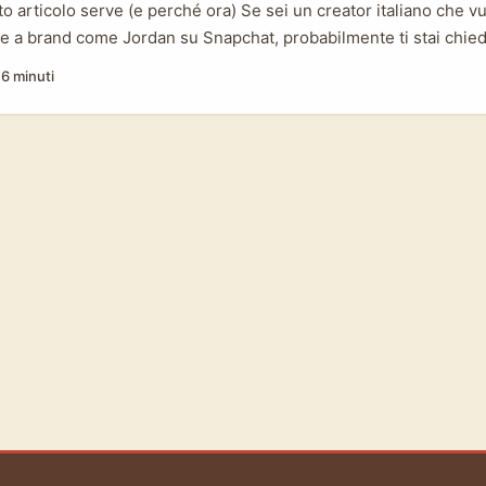
o articolo serve (e perché ora) Se sei un creator italiano che v
ge a brand come Jordan su Snapchat, probabilmente ti stai chi
ntatto giusto, cosa funziona su Snapchat nel 2026 e come trasf
·
6 minuti
hip concreta? Non basta solo avere buon gusto: serve strategia,
 e un approccio che rispetti le logiche di consumer engagement d