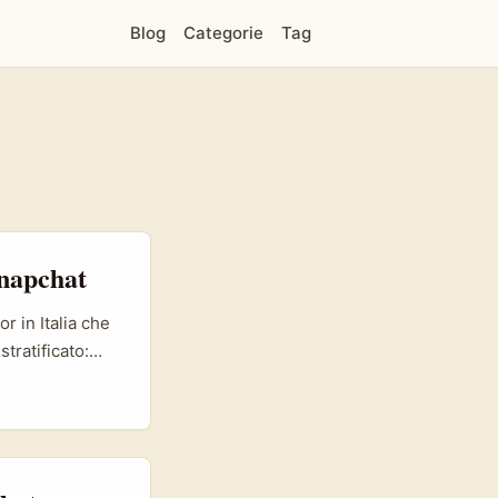
Blog
Categorie
Tag
Snapchat
 in Italia che
tratificato:
imenti visivi.
a che cercano
personalizzati