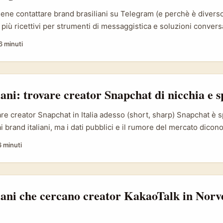
ene contattare brand brasiliani su Telegram (e perchè è diverso)
più ricettivi per strumenti di messaggistica e soluzioni convers
ziona anche come “sistema operativo” per micro-imprese e ven
6 minuti
 questa attitudine si trasferisce anche a canali come Telegram p
ch-savvy. Nel materiale di riferimento si evidenzia che startup co
gono una grande base utenti in poco tempo — un segnale che le
stare nuovi canali (fonte: material di riferimento su adozione in B
iani: trovare creator Snapchat di nicchia e 
re creator Snapchat in Italia adesso (short, sharp) Snapchat è 
i brand italiani, ma i dati pubblici e il rumore del mercato dicono 
ppiati e una crescita importante di creator nella fascia Gen Z (f
6 minuti
 rappresentanti Snap riportate nei materiali di settore). In pratic
ro‑community verticali — gamer under 25, appassionati di stree
o‑collezionisti di moda indie — Snapchat può essere la “nuova ri
 autentici, discovery rapida e formati che premiano creatività nat
iani che cercano creator KakaoTalk in Norv