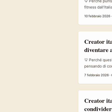
💡 Perché punta
fitness dall’Ita
pubblico in esp
10 febbraio 2026
premia format lu
dimostrato che 
mosse di L’Oréa
vende (riferimen
Creator it
diventare
💡 Perché quest
pensando di con
giusto. Negli u
7 febbraio 2026
·
internazionali p
anche complessit
Creator it
condivider