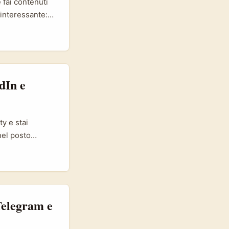
 fai contenuti
 interessante:
community che
 hanno
va a vedere le
zza è un mix che
dIn e
y e stai
nel posto
 cercato creator
portunità, ma
Telegram e