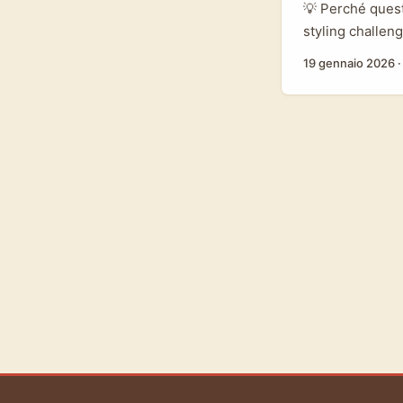
💡 Perché quest
styling challen
raggiungo il co
19 gennaio 2026
in una partners
alla piattaforma