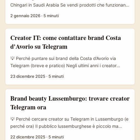
sono il filtro culturale principale per Gen Z e Millennial
Chingari in Saudi Arabia Se vendi prodotti che funzionano
(vedi TechBullion su nuovi parametri di visibilità). ...
bene in mercati di lusso, beauty o retail stagionale —
2 gennaio 2026
·
5 minuti
pensa profumi, abbigliamento premium o limited‑edition
tech — l’Arabia Saudita è interessante: consumatori con
alta propensione alla spesa e picchi di acquisto durante
Creator IT: come contattare brand Costa
eventi culturali come Ramadan ed Eid. Le tecnologie di
d'Avorio su Telegram
prediction e inventory management stanno già
ottimizzando disponibilità e lancio di collezioni (reference:
💡 Perché puntare sui brand della Costa d’Avorio via
insight settore profumi e smart inventory nella Reference
Telegram (breve e pratico) Negli ultimi anni i creator
Content), quindi entrare con creator locali su Chingari può
europei hanno capito che la vera crescita non arriva solo
23 dicembre 2025
·
5 minuti
amplificare vendite al momento giusto. ...
dalle piattaforme mainstream: è nelle conversazioni locali,
nei gruppi chiusi e nelle community dove nasce la fiducia.
In Costa d’Avorio, Telegram è usato da marchi, stylist e
Brand beauty Lussemburgo: trovare creator
community creative per lanciare drop, styling challenge e
Telegram ora
micro-campagne che creano hype e vendite reali — non
solo vanity metrics. ...
💡 Perché cercare creator su Telegram in Lussemburgo (e
perché ora) Il pubblico lussem­burghese è piccolo ma
molto connesso: alto potere d’acquisto, tassi di
22 dicembre 2025
·
5 minuti