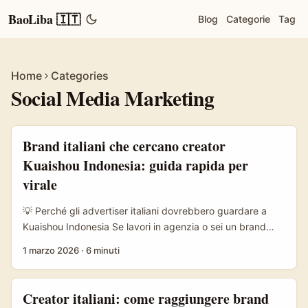
BaoLiba 🇮🇹
Blog
Categorie
Tag
Home
Categories
Social Media Marketing
Brand italiani che cercano creator
Kuaishou Indonesia: guida rapida per
virale
💡 Perché gli advertiser italiani dovrebbero guardare a
Kuaishou Indonesia Se lavori in agenzia o sei un brand
manager in Italia, probabilmente hai già testato campagne
1 marzo 2026
·
6 minuti
su TikTok e Instagram. Ma c’è una risorsa sottovalutata
per formati ultra-locali e virali: i creator Kuaishou in
Indonesia. Kuaishou non è solo un’app cinese con
Creator italiani: come raggiungere brand
centinaia di milioni di utenti — come riportato da