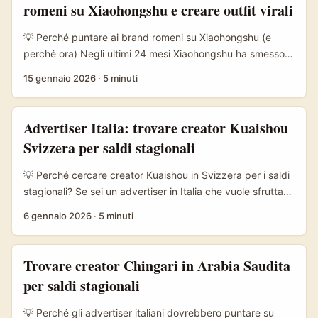
romeni su Xiaohongshu e creare outfit virali
MarketBeat nelle sue sintesi su Kuaishou Technology —
ma ha anche ecosistemi regionali molto attivi dove i
💡 Perché puntare ai brand romeni su Xiaohongshu (e
contenuti a basso budget possono esplodere grazie a
perché ora) Negli ultimi 24 mesi Xiaohongshu ha smesso
meccaniche di discovery diverse rispetto ad altre
di essere solo uno shop: è diventato un decoder di gusti,
15 gennaio 2026
·
5 minuti
piattaforme. ...
un incubatore di trend e un motore di acquisto continuo.
Questo lo rende terreno fertile per brand emergenti —
inclusi piccoli e medi marchi europei come quelli romeni —
Advertiser Italia: trovare creator Kuaishou
che vogliono testare estetiche di nicchia e raggiungere
Svizzera per saldi stagionali
consumatori cinesi attenti a storia, artigianato e identità
culturale. Suzi de Givenchy ce lo ricorda: l’autenticità
💡 Perché cercare creator Kuaishou in Svizzera per i saldi
paga; i follower “sentono” quando un creator tradisce i
stagionali? Se sei un advertiser in Italia che vuole sfruttare
propri principi. ...
i saldi stagionali (Black Friday, fine stagione, Natale),
6 gennaio 2026
·
5 minuti
trovare creator localizzati in Svizzera su Kuaishou può
dare vantaggi concreti: pubblico premium, alto potere
d’acquisto in alcune aree linguistiche e contenuti che
Trovare creator Chingari in Arabia Saudita
funzionano bene in formati brevi e live commerce. Negli
per saldi stagionali
ultimi mesi il panorama dei social e della search è
cambiato — Google ora mostra overview AI e i creator
💡 Perché gli advertiser italiani dovrebbero puntare su