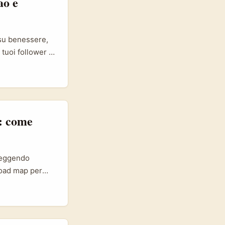
ao e
 su benessere,
 tuoi follower è
bao ora copre
ne più ampia di
nditori (inclusi
o collegarti a
n: come
 leggendo
 road map per
mozionali,
l’audience