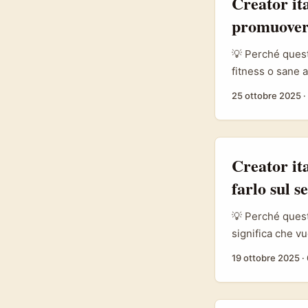
Creator it
promuovere
💡 Perché quest
fitness o sane a
oro. Taobao non 
25 ottobre 2025
·
oltre 200 merca
prodotti cross-
produttori o se
brand di Bosnia-
Creator it
farlo sul s
💡 Perché questo
significa che vu
raggiungere bra
19 ottobre 2025
·
private label o 
globale. ...