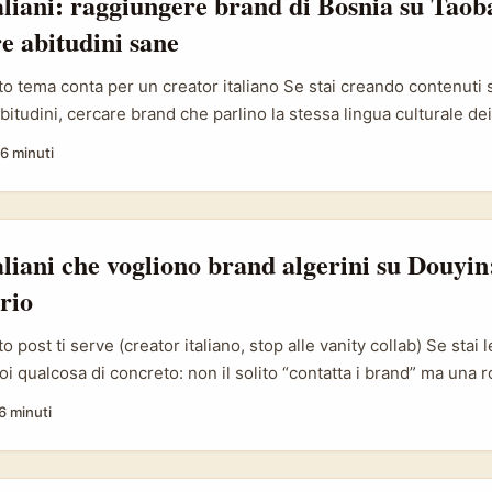
aliani: raggiungere brand di Bosnia su Taob
 abitudini sane
o tema conta per un creator italiano Se stai creando contenuti
bitudini, cercare brand che parlino la stessa lingua culturale dei
è solo per il mercato cinese: secondo i materiali ufficiali, Tao
6 minuti
ti e serve più di un miliardo di consumatori, offrendo la selezio
border. Questa espansione significa che sul marketplace trovi ve
ller che rappresentano mercati europei o balcani) che potrebber
Erzegovina interessati a visibilità internazionale. ...
aliani che vogliono brand algerini su Douyi
erio
 post ti serve (creator italiano, stop alle vanity collab) Se stai
oi qualcosa di concreto: non il solito “contatta i brand” ma una
nd algerini su Douyin e co‑produrre bundle esclusivi (pack pro
6 minuti
limited edition) che funzionino sia per il mercato locale che per 