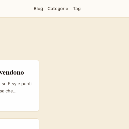
Blog
Categorie
Tag
 vendono
 su Etsy e punti
ssa che
wer: nei mercati
or che
ono creatori