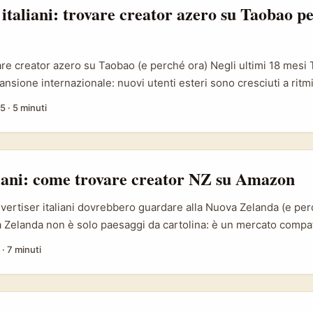
ono parlare ai mercati nordici come la Svezia. ...
italiani: trovare creator azero su Taobao pe
re creator azero su Taobao (e perché ora) Negli ultimi 18 mesi
ansione internazionale: nuovi utenti esteri sono cresciuti a ritmi
spinto voucher e iniziative di shipping in mercati cross-border
25
·
5 minuti
 brand che vogliono vendere fuori dall’Italia. Questa dinamica c
 gli advertiser italiani che vogliono promozioni stagionali (saldi,
e) sfruttando creator locali in mercati di nicchia come l’Azerbaigia
iani: come trovare creator NZ su Amazon
dvertiser italiani dovrebbero guardare alla Nuova Zelanda (e p
 Zelanda non è solo paesaggi da cartolina: è un mercato compa
connesso al mondo anglosassone e con una scena creator che, 
·
7 minuti
 a UK o USA, mostra dinamiche molto utili per test rapidi di prodo
ole capire come i prodotti performano in mercati “angolati” (lin
umo attento), NZ è un ottimo banco di prova. ...