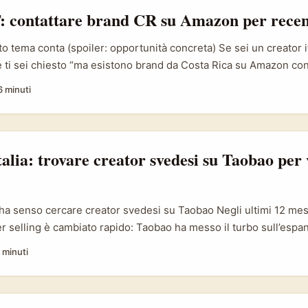
: contattare brand CR su Amazon per recen
o tema conta (spoiler: opportunità concreta) Se sei un creator i
 ti sei chiesto “ma esistono brand da Costa Rica su Amazon con
posta è sì — e spesso sono PMI o produttori locali che cercano vi
6 minuti
 Con l’aumento dell’e-commerce cross-border e il boom di nicch
mpatte, accessori di fisioterapia, tech wearables), ci sono oppor
i in prova, affiliate deal o collaborazioni a basso budget. ...
alia: trovare creator svedesi su Taobao per v
ha senso cercare creator svedesi su Taobao Negli ultimi 12 mes
r selling è cambiato rapido: Taobao ha messo il turbo sull’espa
— tra aprile e agosto 2025 gli utenti esteri nuovi sono cresciuti
 minuti
ima nelle classifiche shopping in 16 mercati, con GMV in crescita
(fonte: Taobao report, aprile–agosto 2025). Questo vuol dire du
r in Italia: ci sono più occhi internazionali sulla piattaforma e nu