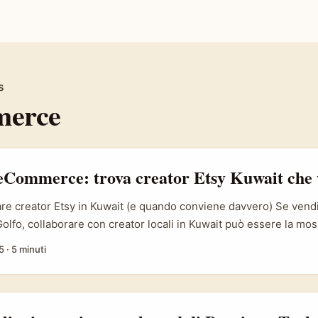
s
erce
eCommerce: trova creator Etsy Kuwait che
re creator Etsy in Kuwait (e quando conviene davvero) Se vendi
Golfo, collaborare con creator locali in Kuwait può essere la mo
 tiepide in ordini reali. Non stiamo parlando solo di numeri follo
5
·
5 minuti
si costruisce con contenuti rilevanti, lingua/arabi locali e creat
pettative culturali — vedi autenticità vs pura promozione (lo dic
termine “influencer” spesso svilisce il lavoro creativo). ...