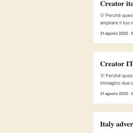
Creator it
💡 Perché questo
ampliare il tu
bizzarra ma conc
31 agosto 2025
·
affiliati per te
brand, come li 
di tempo? ...
Creator IT
💡 Perché quest
immagino due c
UGC) e vuoi fa
31 agosto 2025
·
messaggi a caso
belga su Amazon 
Amsterdam, e br
con loro, servon
Italy adve
approccio di out