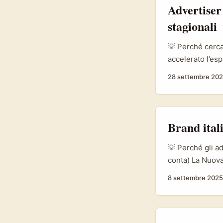
creator che poss
Advertiser 
stagionali
💡 Perché cerca
accelerato l’esp
marketplace ha 
28 settembre 20
opportunità per
interessante per
lancio collezion
Brand ital
💡 Perché gli a
conta) La Nuova
culturalmente 
8 settembre 2025
piccola rispetto
brand beauty vu
cultura del cons