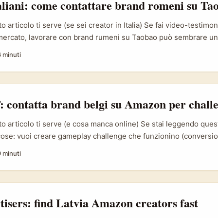
aliani: come contattare brand romeni su Ta
 articolo ti serve (se sei creator in Italia) Se fai video-testimon
o mercato, lavorare con brand rumeni su Taobao può sembrare 
reta: molti retailer europei e seller internazionali usano Taoba
6 minuti
stare mercati e distribuire stock. Però la domanda pratica è: come
contatti in modo professionale e — soprattutto — come eviti fre
: contatta brand belgi su Amazon per chall
o articolo ti serve (e cosa manca online) Se stai leggendo ques
ose: vuoi creare gameplay challenge che funzionino (conversi
rlo con brand belgi venduti su Amazon — senza perdere tempo
9 minuti
 o aspettare risposte che non arrivano. Giusto? La realtà è ques
non è un unico blocco. Ci sono seller locali, seller NL/BE gesti
and internazionali che fanno logistica con FBA pan‑EU. Se vuoi
o tre cose: (1) sapere dove trovarli e come capirne la struttura l
rtisers: find Latvia Amazon creators fast
reach che parli il loro linguaggio (fiammingo/francese/inglese),