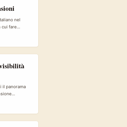
sioni
taliano nel
 cui fare
sibilità
ie fitness
tunità reali per
isibilità
i il panorama
nsione
 del +200% e
 a doppia cifra
e cose pratiche
ovi cluster di