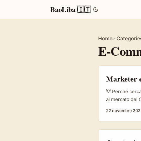
BaoLiba 🇮🇹
Home
Categorie
E-Comm
Marketer 
💡 Perché cerca
al mercato del 
trasforma visite
22 novembre 202
MENA la fiducia 
capiscono le as
come Kaliya: il 