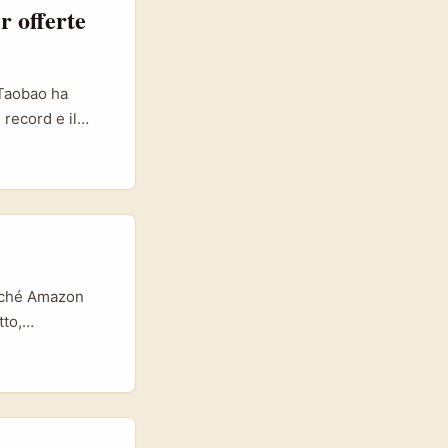
r offerte
 Taobao ha
 record e il
, aumentando le
rea uno spazio
 festività,
n. ...
erché Amazon
tto,
pur essendo più
tto. Se il tuo
gua inglese,