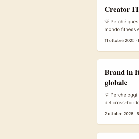
Creator IT
💡 Perché quest
mondo fitness e
review?”, la ris
11 ottobre 2025
·
internazionale.
(attrezzature co
ottenere prodott
Brand in It
globale
💡 Perché oggi 
del cross-borde
internazionale 
2 ottobre 2025
·
5
l’app è stata pr
da cinque anni 
per un advertise