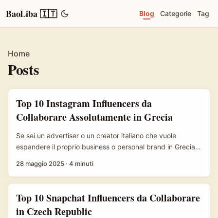
BaoLiba 🇮🇹
Blog
Categorie
Tag
Home
Posts
Top 10 Instagram Influencers da
Collaborare Assolutamente in Grecia
Se sei un advertiser o un creator italiano che vuole
espandere il proprio business o personal brand in Grecia,
sappi che Instagram (o come dicono lì, “Stagram”) è la
28 maggio 2025
·
4 minuti
piazza principale dove succede il gioco. Nel 2025,
maggio incluso, il mercato greco del social marketing è
vivo più che mai: la domanda di contenuti autentici e
Top 10 Snapchat Influencers da Collaborare
influencer locali è alle stelle. ...
in Czech Republic