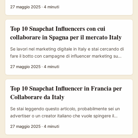
collaborazione con i top influencer di YouTube negli USA è
27 maggio 2025
·
4 minuti
un must. Nel 2025, con l’evoluzione del digital marketing e
le nuove regole di YouTube, capire chi sono i 10 tuber più
influenti negli Stati Uniti e come approcciarli può fare la
Top 10 Snapchat Influencers con cui
differenza fra flop e successo. ...
collaborare in Spagna per il mercato Italy
Se lavori nel marketing digitale in Italy e stai cercando di
fare il botto con campagne di influencer marketing su
Snapchat, questo articolo è per te. Snapchat è spesso
27 maggio 2025
·
4 minuti
sottovalutato ma resta una bomba per target giovani e
dinamici, soprattutto se vuoi spingere brand lifestyle,
moda o tech. Oggi ti porto dritto alla fonte: i 10 migliori
Top 10 Snapchat Influencer in Francia per
Snapchat influencer in Spagna con cui collaborare.
Collaborare da Italy
Perché la Spagna è un mercato simile a noi, ma con un
twist social che ti può aiutare a capire strategie vincenti e
Se stai leggendo questo articolo, probabilmente sei un
partnership fresche per il tuo business in Italy. ...
advertiser o un creator italiano che vuole spingere il
proprio brand o personal brand sfruttando Snapchat in
27 maggio 2025
·
4 minuti
Francia. Bene, sei nel posto giusto. Snapchat in Francia è
una miniera d’oro per chi vuole fare influencer marketing