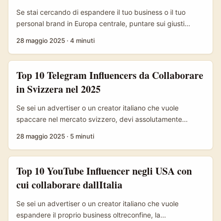
Se stai cercando di espandere il tuo business o il tuo
personal brand in Europa centrale, puntare sui giusti
influencer è la mossa vincente. In particolare, il mercato
28 maggio 2025
·
4 minuti
della Czech Republic su Snapchat è una miniera d’oro
ancora poco sfruttata dagli advertiser italiani. Oggi ti
porto dentro i 10 migliori influencer di Snapchat in Czech
Top 10 Telegram Influencers da Collaborare
Republic con cui collaborare. Ti spiego pure come
in Svizzera nel 2025
funziona l’approccio da Italy, con pagamenti in euro,
contratti smart e tutte le dritte SEO per scalare su Google.
Se sei un advertiser o un creator italiano che vuole
...
spaccare nel mercato svizzero, devi assolutamente
considerare Telegram come canale di marketing. Al 2025
28 maggio 2025
·
5 minuti
maggio, la Svizzera è uno dei mercati più ricettivi per
campagne native e collaborazioni con influencer su
Telegram. Qui ti svelo i top 10 influencer svizzeri su
Top 10 YouTube Influencer negli USA con
Telegram con cui collaborare per far decollare il tuo
cui collaborare dallItalia
progetto, brand o servizio. ...
Se sei un advertiser o un creator italiano che vuole
espandere il proprio business oltreconfine, la